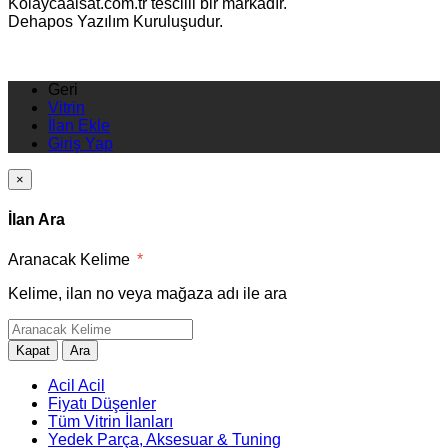
Kolaycaalsat.com.tr tescilli bir markadır.
Dehapos Yazılım Kuruluşudur.
Geri
Vitrin
İlan Ekle
Giriş Yap
×
İlan Ara
Aranacak Kelime
*
Kelime, ilan no veya mağaza adı ile ara
Kapat
Ara
Acil Acil
Fiyatı Düşenler
Tüm Vitrin İlanları
Yedek Parça, Aksesuar & Tuning