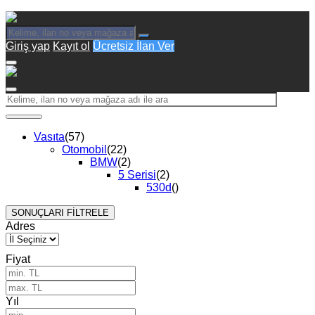
Giriş yap
Kayıt ol
Ücretsiz İlan Ver
Vasıta
(57)
Otomobil
(22)
BMW
(2)
5 Serisi
(2)
530d
()
SONUÇLARI FİLTRELE
Adres
Fiyat
Yıl