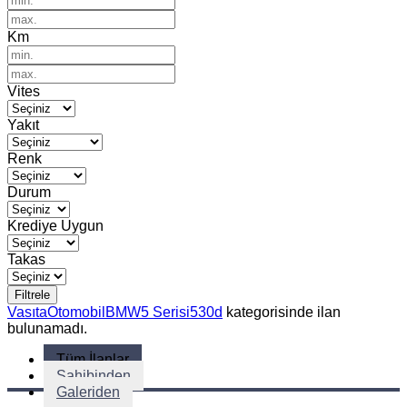
Km
Vites
Yakıt
Renk
Durum
Krediye Uygun
Takas
Filtrele
Vasıta
Otomobil
BMW
5 Serisi
530d
kategorisinde ilan
bulunamadı.
Tüm İlanlar
Sahibinden
Galeriden