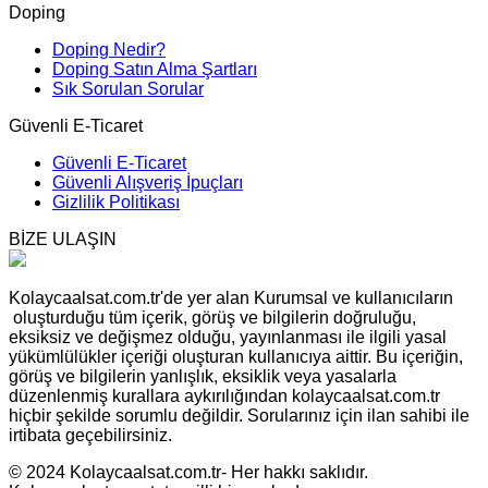
Doping
Doping Nedir?
Doping Satın Alma Şartları
Sık Sorulan Sorular
Güvenli E-Ticaret
Güvenli E-Ticaret
Güvenli Alışveriş İpuçları
Gizlilik Politikası
BİZE ULAŞIN
Kolaycaalsat.com.tr'de yer alan Kurumsal ve kullanıcıların
oluşturduğu tüm içerik, görüş ve bilgilerin doğruluğu,
eksiksiz ve değişmez olduğu, yayınlanması ile ilgili yasal
yükümlülükler içeriği oluşturan kullanıcıya aittir. Bu içeriğin,
görüş ve bilgilerin yanlışlık, eksiklik veya yasalarla
düzenlenmiş kurallara aykırılığından kolaycaalsat.com.tr
hiçbir şekilde sorumlu değildir. Sorularınız için ilan sahibi ile
irtibata geçebilirsiniz.
© 2024 Kolaycaalsat.com.tr- Her hakkı saklıdır.