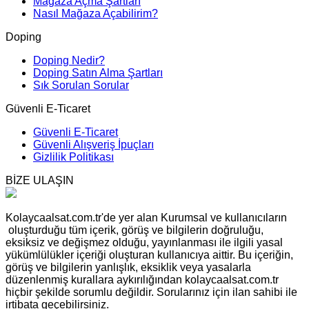
Mağaza Açma Şartları
Nasıl Mağaza Açabilirim?
Doping
Doping Nedir?
Doping Satın Alma Şartları
Sık Sorulan Sorular
Güvenli E-Ticaret
Güvenli E-Ticaret
Güvenli Alışveriş İpuçları
Gizlilik Politikası
BİZE ULAŞIN
Kolaycaalsat.com.tr'de yer alan Kurumsal ve kullanıcıların
oluşturduğu tüm içerik, görüş ve bilgilerin doğruluğu,
eksiksiz ve değişmez olduğu, yayınlanması ile ilgili yasal
yükümlülükler içeriği oluşturan kullanıcıya aittir. Bu içeriğin,
görüş ve bilgilerin yanlışlık, eksiklik veya yasalarla
düzenlenmiş kurallara aykırılığından kolaycaalsat.com.tr
hiçbir şekilde sorumlu değildir. Sorularınız için ilan sahibi ile
irtibata geçebilirsiniz.