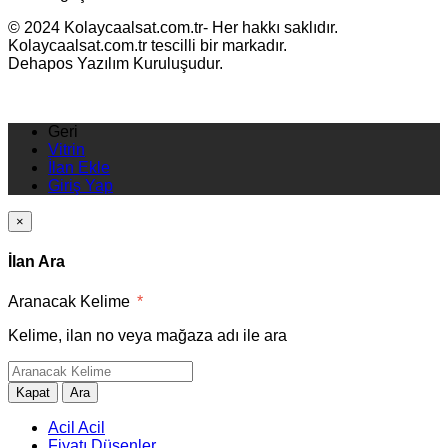
© 2024 Kolaycaalsat.com.tr- Her hakkı saklıdır.
Kolaycaalsat.com.tr tescilli bir markadır.
Dehapos Yazılım Kuruluşudur.
Geri
Vitrin
İlan Ekle
Giriş Yap
×
İlan Ara
Aranacak Kelime
*
Kelime, ilan no veya mağaza adı ile ara
Kapat
Ara
Acil Acil
Fiyatı Düşenler