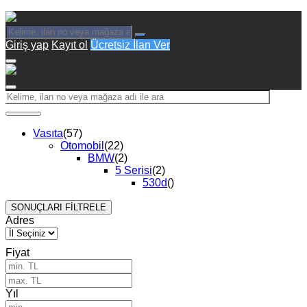
Giriş yap
Kayıt ol
Ücretsiz İlan Ver
Vasıta
(57)
Otomobil
(22)
BMW
(2)
5 Serisi
(2)
530d
()
SONUÇLARI FİLTRELE
Adres
Fiyat
Yıl