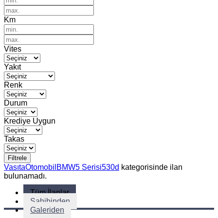
Km
Vites
Yakıt
Renk
Durum
Krediye Uygun
Takas
Filtrele
Vasıta
Otomobil
BMW
5 Serisi
530d
kategorisinde ilan
bulunamadı.
Tüm İlanlar
Sahibinden
Galeriden