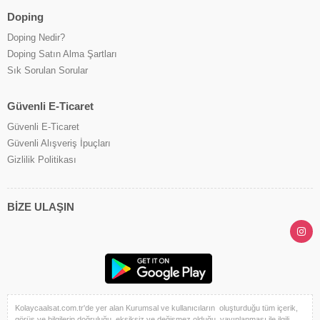
Doping
Doping Nedir?
Doping Satın Alma Şartları
Sık Sorulan Sorular
Güvenli E-Ticaret
Güvenli E-Ticaret
Güvenli Alışveriş İpuçları
Gizlilik Politikası
BİZE ULAŞIN
Kolaycaalsat.com.tr'de yer alan Kurumsal ve kullanıcıların oluşturduğu tüm içerik,
görüş ve bilgilerin doğruluğu, eksiksiz ve değişmez olduğu, yayınlanması ile ilgili