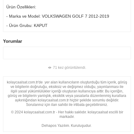
Ürün Özellikleri:
- Marka ve Model: VOLKSWAGEN GOLF 7 2012-2019
- Ürün Grubu: KAPUT
Yorumlar
71 kez görüntülendi.
kolaycaalsat.com.tr'de yer alan kullanıcıların oluşturduğu tüm içerik, görüş
ve bilgilerin doğruluğu, eksiksiz ve değişmez olduğu, yayınlanması ile
ilgili yasal yükümlülükler içeriği oluşturan kullanıcıya aittir. Bu içeriğin,
görüş ve bilgilerin yanlışlık, eksiklik veya yasalarla düzenlenmiş kurallara
aykırılığından kolaycaalsat.com.tr hiçbir şekilde sorumlu değildir.
Sorularınız için ilan sahibi ile irtibata geçebilirsiniz.
© 2024 kolaycaalsat.com.tr - Her hakkı saklıdır. kolaycaalsat escilli bir
markadır.
Dehapos Yazılım. Kuruluşudur.