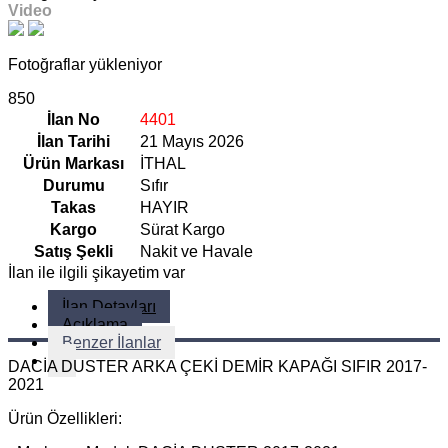
Video
Fotoğraflar yükleniyor
850
İlan No
4401
İlan Tarihi
21 Mayıs 2026
Ürün Markası
İTHAL
Durumu
Sıfır
Takas
HAYIR
Kargo
Sürat Kargo
Satış Şekli
Nakit ve Havale
İlan ile ilgili şikayetim var
İlan Detayları
Açıklama
Benzer İlanlar
DACİA DUSTER ARKA ÇEKİ DEMİR KAPAĞI SIFIR 2017-
2021
Ürün Özellikleri: