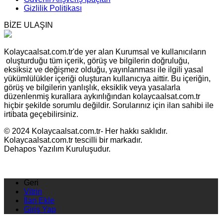
Gizlilik Politikası
BİZE ULAŞIN
Kolaycaalsat.com.tr'de yer alan Kurumsal ve kullanıcıların
oluşturduğu tüm içerik, görüş ve bilgilerin doğruluğu,
eksiksiz ve değişmez olduğu, yayınlanması ile ilgili yasal
yükümlülükler içeriği oluşturan kullanıcıya aittir. Bu içeriğin,
görüş ve bilgilerin yanlışlık, eksiklik veya yasalarla
düzenlenmiş kurallara aykırılığından kolaycaalsat.com.tr
hiçbir şekilde sorumlu değildir. Sorularınız için ilan sahibi ile
irtibata geçebilirsiniz.
© 2024 Kolaycaalsat.com.tr- Her hakkı saklıdır.
Kolaycaalsat.com.tr tescilli bir markadır.
Dehapos Yazılım Kuruluşudur.
Geri
Vitrin
İlan Ekle
Giriş Yap