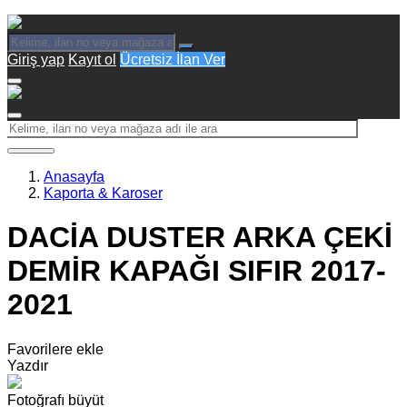
Giriş yap
Kayıt ol
Ücretsiz İlan Ver
Anasayfa
Kaporta & Karoser
DACİA DUSTER ARKA ÇEKİ
DEMİR KAPAĞI SIFIR 2017-
2021
Favorilere ekle
Yazdır
Fotoğrafı büyüt