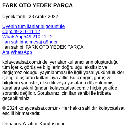
FARK OTO YEDEK PARÇA
Üyelik tarihi: 28 Aralık 2022
Üyenin tüm ilanlarını görüntüle
Cep
549 210 11 12
WhatsApp
549 210 11 12
İlan sahibine mesaj gönder
İlan sahibi: FARK OTO YEDEK PARÇA
Ara
WhatsApp
kolaycaalsat.com.tr'de yer alan kullanıcıların oluşturduğu
tüm içerik, görüş ve bilgilerin doğruluğu, eksiksiz ve
değişmez olduğu, yayınlanması ile ilgili yasal yükümlülükler
içeriği oluşturan kullanıcıya aittir. Bu içeriğin, görüş ve
bilgilerin yanlışlık, eksiklik veya yasalarla düzenlenmiş
kurallara aykırılığından kolaycaalsat.com.tr hiçbir şekilde
sorumlu değildir. Sorularınız için ilan sahibi ile irtibata
geçebilirsiniz.
© 2024 kolaycaalsat.com.tr - Her hakkı saklıdır. kolaycaalsat
escilli bir markadır.
Dehapos Yazılım. Kuruluşudur.