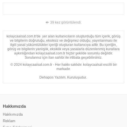
39 kez görüntülendi.
kolaycaalsat.com.tr'de yer alan kullanıcıların oluşturduğu tüm içerik, görüş
ve bilgilerin doğruluğu, eksiksiz ve değişmez olduğu, yayınlanması ile
ilgili yasal yükümlülükler içeriği oluşturan kullanıcıya aittir. Bu içeriğin,
görüş ve bilgilerin yanlışlık, eksiklik veya yasalarla düzenlenmiş kurallara
aykırılığından kolaycaalsat.com.tr hiçbir şekilde sorumlu değildir.
Sorularınız için ilan sahibi ile irtibata geçebilirsiniz.
© 2024 kolaycaalsat.com.tr - Her hakkı saklıdır. kolaycaalsat escilli bir
markadır.
Dehapos Yazılım. Kuruluşudur.
Hakkımızda
Hakkımızda
Reklam