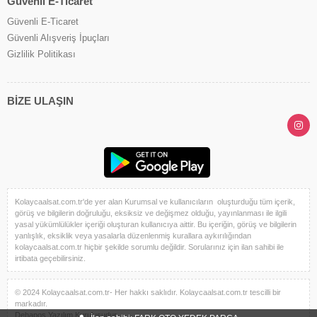
Güvenli E-Ticaret
Güvenli E-Ticaret
Güvenli Alışveriş İpuçları
Gizlilik Politikası
BİZE ULAŞIN
Kolaycaalsat.com.tr'de yer alan Kurumsal ve kullanıcıların oluşturduğu tüm içerik,
görüş ve bilgilerin doğruluğu, eksiksiz ve değişmez olduğu, yayınlanması ile ilgili
yasal yükümlülükler içeriği oluşturan kullanıcıya aittir. Bu içeriğin, görüş ve bilgilerin
yanlışlık, eksiklik veya yasalarla düzenlenmiş kurallara aykırılığından
kolaycaalsat.com.tr hiçbir şekilde sorumlu değildir. Sorularınız için ilan sahibi ile
irtibata geçebilirsiniz.
© 2024 Kolaycaalsat.com.tr- Her hakkı saklıdır. Kolaycaalsat.com.tr tescilli bir
markadır.
Dehapos Yazılım Kuruluşudur.