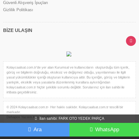
Güvenli Alışveriş İpuçları
Gizlilik Politikası
BİZE ULAŞIN
Kolaycaalsat.com.tr'de yer alan Kurumsal ve kullanıcıların oluşturduğu tüm içerik,
görüş ve bilgilerin doğruluğu, eksiksiz ve değişmez olduğu, yayınlanması ile ilgili
yasal yükümlülükler içeriği oluşturan kullanıcıya aittir. Bu içeriğin, görüş ve bilgilerin
yanlışlık, eksiklik veya yasalarla düzenlenmiş kurallara aykırılığından
kolaycaalsat.com.tr hiçbir şekilde sorumlu değildir. Sorularınız için ilan sahibi ile
irtibata geçebilirsiniz.
© 2024 Kolaycaalsat.com.tr- Her hakkı saklıdır. Kolaycaalsat.com.tr tescilli bir
markadır.
Dehapos Yazılım Kuruluşudur.
İlan sahibi: FARK OTO YEDEK PARÇA
Ara
WhatsApp