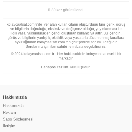
89 kez görüntülendi.
kolaycaalsat.com.tr'de yer alan kullanıcıların oluşturduğu tüm içerik, görüş
ve bilgilerin doğruluğu, eksiksiz ve değişmez olduğu, yayınlanması ile
ilgili yasal yükümlülükler içeriği oluşturan kullanıcıya aittir. Bu içeriğin,
görüş ve bilgilerin yanlışlık, eksiklik veya yasalarla düzenlenmiş kurallara
aykırılığından kolaycaalsat.com.tr hiçbir şekilde sorumlu değildir.
Sorularınız için ilan sahibi ile irtibata geçebilirsiniz.
© 2024 kolaycaalsat.com.tr - Her hakkı saklıdır. kolaycaalsat escilli bir
markadır.
Dehapos Yazılım. Kuruluşudur.
Hakkımızda
Hakkımızda
Reklam
Satış Sözleşmesi
İletişim