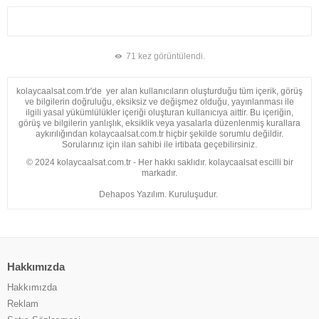
71 kez görüntülendi.
kolaycaalsat.com.tr'de yer alan kullanıcıların oluşturduğu tüm içerik, görüş
ve bilgilerin doğruluğu, eksiksiz ve değişmez olduğu, yayınlanması ile
ilgili yasal yükümlülükler içeriği oluşturan kullanıcıya aittir. Bu içeriğin,
görüş ve bilgilerin yanlışlık, eksiklik veya yasalarla düzenlenmiş kurallara
aykırılığından kolaycaalsat.com.tr hiçbir şekilde sorumlu değildir.
Sorularınız için ilan sahibi ile irtibata geçebilirsiniz.
© 2024 kolaycaalsat.com.tr - Her hakkı saklıdır. kolaycaalsat escilli bir
markadır.
Dehapos Yazılım. Kuruluşudur.
Hakkımızda
Hakkımızda
Reklam