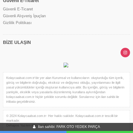
Güvenli E-Ticaret
Güvenli E-Ticaret
Güvenli Alışveriş İpuçları
Gizlilik Politikası
BİZE ULAŞIN
Kolaycaalsat.com.tr'de yer alan Kurumsal ve kullanıcıların oluşturduğu tüm içerik,
görüş ve bilgilerin doğruluğu, eksiksiz ve değişmez olduğu, yayınlanması ile ilgili
yasal yükümlülükler içeriği oluşturan kullanıcıya aittir. Bu içeriğin, görüş ve bilgilerin
yanlışlık, eksiklik veya yasalarla düzenlenmiş kurallara aykırılığından
kolaycaalsat.com.tr hiçbir şekilde sorumlu değildir. Sorularınız için ilan sahibi ile
irtibata geçebilirsiniz.
© 2024 Kolaycaalsat.com.tr- Her hakkı saklıdır. Kolaycaalsat.com.tr tescilli bir
markadır.
Dehapos Yazılım Kuruluşudur.
İlan sahibi: FARK OTO YEDEK PARÇA