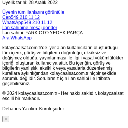
Üyelik tarihi: 28 Aralık 2022
Üyenin tüm ilanlarını görüntüle
Cep
549 210 11 12
WhatsApp
549 210 11 12
İlan sahibine mesaj gönder
İlan sahibi: FARK OTO YEDEK PARÇA
Ara
WhatsApp
kolaycaalsat.com.tr'de yer alan kullanıcıların oluşturduğu
tüm içerik, görüş ve bilgilerin doğruluğu, eksiksiz ve
değişmez olduğu, yayınlanması ile ilgili yasal yükümlülükler
içeriği oluşturan kullanıcıya aittir. Bu içeriğin, görüş ve
bilgilerin yanlışlık, eksiklik veya yasalarla düzenlenmiş
kurallara aykırılığından kolaycaalsat.com.tr hiçbir şekilde
sorumlu değildir. Sorularınız için ilan sahibi ile irtibata
geçebilirsiniz.
© 2024 kolaycaalsat.com.tr - Her hakkı saklıdır. kolaycaalsat
escilli bir markadır.
Dehapos Yazılım. Kuruluşudur.
×