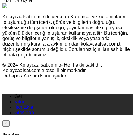
BİZE ULAŞIN
Kolaycaalsat.com.tr'de yer alan Kurumsal ve kullanıcıların
oluşturduğu tüm içerik, görüş ve bilgilerin doğruluğu,
eksiksiz ve değişmez olduğu, yayınlanması ile ilgili yasal
yükümlülükler içeriği oluşturan kullanıcıya aittir. Bu içeriğin,
görüş ve bilgilerin yanlışlık, eksiklik veya yasalarla
düzenlenmiş kurallara aykırılığından kolaycaalsat.com.tr
hiçbir şekilde sorumlu değildir. Sorularınız için ilan sahibi ile
irtibata geçebilirsiniz.
© 2024 Kolaycaalsat.com.tr- Her hakkı saklıdır.
Kolaycaalsat.com.tr tescilli bir markadır.
Dehapos Yazılım Kuruluşudur.
Geri
Vitrin
İlan Ekle
Giriş Yap
×