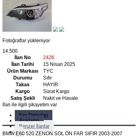
Fotoğraflar yükleniyor
14.500
İlan No
2426
İlan Tarihi
15 Nisan 2025
Ürün Markası
TYC
Durumu
Sıfır
Takas
HAYIR
Kargo
Sürat Kargo
Satış Şekli
Nakit ve Havale
İlan ile ilgili şikayetim var
İlan Detayları
Açıklama
Benzer İlanlar
BMW E60 520 ZENON SOL ÖN FAR SIFIR 2003-2007