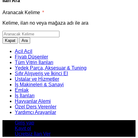
İlan Ara
Aranacak Kelime
*
Kelime, ilan no veya mağaza adı ile ara
Kapat
Ara
Acil Acil
Fiyatı Düşenler
Tüm Vitrin İlanları
Yedek Parça, Aksesuar & Tuning
Sıfır Alışveriş ve İkinci El
Ustalar ve Hizmetler
İş Makineleri & Sanayi
Emlak
İş İlanları
Hayvanlar Alemi
Özel Ders Verenler
Yardımcı Arayanlar
Giriş yap
Kayıt ol
Ücretsiz İlan Ver