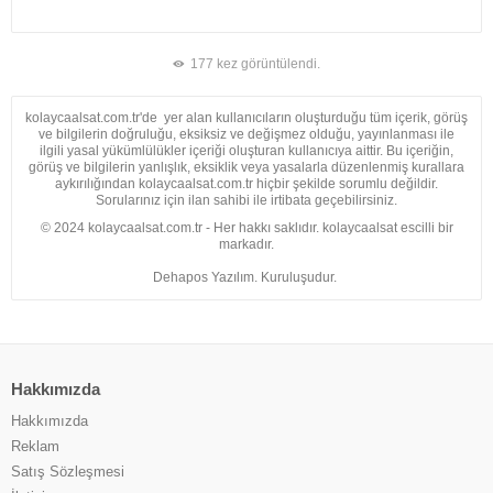
177 kez görüntülendi.
kolaycaalsat.com.tr'de yer alan kullanıcıların oluşturduğu tüm içerik, görüş
ve bilgilerin doğruluğu, eksiksiz ve değişmez olduğu, yayınlanması ile
ilgili yasal yükümlülükler içeriği oluşturan kullanıcıya aittir. Bu içeriğin,
görüş ve bilgilerin yanlışlık, eksiklik veya yasalarla düzenlenmiş kurallara
aykırılığından kolaycaalsat.com.tr hiçbir şekilde sorumlu değildir.
Sorularınız için ilan sahibi ile irtibata geçebilirsiniz.
© 2024 kolaycaalsat.com.tr - Her hakkı saklıdır. kolaycaalsat escilli bir
markadır.
Dehapos Yazılım. Kuruluşudur.
Hakkımızda
Hakkımızda
Reklam
Satış Sözleşmesi