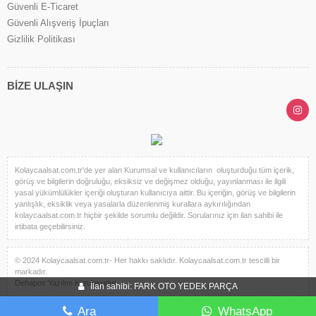
Güvenli E-Ticaret
Güvenli Alışveriş İpuçları
Gizlilik Politikası
BİZE ULAŞIN
Kolaycaalsat.com.tr'de yer alan Kurumsal ve kullanıcıların oluşturduğu tüm içerik,
görüş ve bilgilerin doğruluğu, eksiksiz ve değişmez olduğu, yayınlanması ile ilgili
yasal yükümlülükler içeriği oluşturan kullanıcıya aittir. Bu içeriğin, görüş ve bilgilerin
yanlışlık, eksiklik veya yasalarla düzenlenmiş kurallara aykırılığından
kolaycaalsat.com.tr hiçbir şekilde sorumlu değildir. Sorularınız için ilan sahibi ile
irtibata geçebilirsiniz.
© 2024 Kolaycaalsat.com.tr- Her hakkı saklıdır. Kolaycaalsat.com.tr tescilli bir
markadır.
Dehapos Yazılım Kuruluşudur.
İlan sahibi: FARK OTO YEDEK PARÇA
Ara
WhatsApp