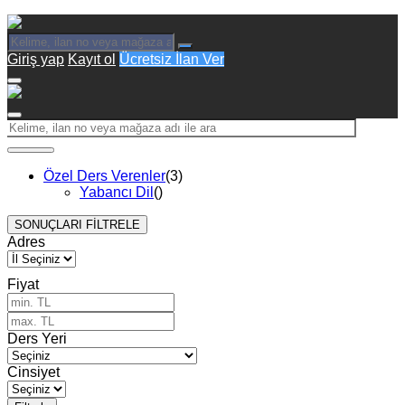
Giriş yap
Kayıt ol
Ücretsiz İlan Ver
Özel Ders Verenler
(3)
Yabancı Dil
()
SONUÇLARI FİLTRELE
Adres
Fiyat
Ders Yeri
Cinsiyet