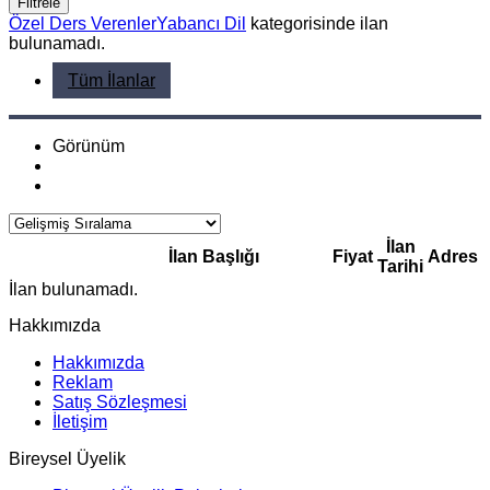
Filtrele
Özel Ders Verenler
Yabancı Dil
kategorisinde ilan
bulunamadı.
Tüm İlanlar
Görünüm
İlan
İlan Başlığı
Fiyat
Adres
Tarihi
İlan bulunamadı.
Hakkımızda
Hakkımızda
Reklam
Satış Sözleşmesi
İletişim
Bireysel Üyelik