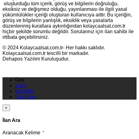
oluşturduğu tüm içerik, görüş ve bilgilerin doğruluğu,
eksiksiz ve değişmez olduğu, yayınlanması ile ilgili yasal
yükümlülükler içeriği oluşturan kullanıcıya aittir. Bu içeriğin,
görüş ve bilgilerin yanlışlık, eksiklik veya yasalarla
düzenlenmiş kurallara aykırılığından kolaycaalsat.com.tr
hiçbir şekilde sorumlu değildir. Sorularınız için ilan sahibi ile
irtibata geçebilirsiniz.
© 2024 Kolaycaalsat.com.tr- Her hakkı saklıdır.
Kolaycaalsat.com.tr tescilli bir markadır.
Dehapos Yazılım Kuruluşudur.
Geri
Vitrin
İlan Ekle
Giriş Yap
×
İlan Ara
Aranacak Kelime
*