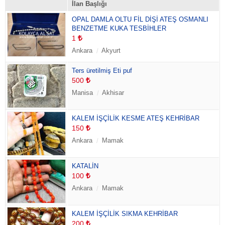
İlan Başlığı
OPAL DAMLA OLTU FİL DİŞİ ATEŞ OSMANLI
BENZETME KUKA TESBİHLER
1
Ankara
Akyurt
Ters üretilmiş Eti puf
500
Manisa
Akhisar
KALEM İŞÇİLİK KESME ATEŞ KEHRİBAR
150
Ankara
Mamak
KATALİN
100
Ankara
Mamak
KALEM İŞÇİLİK SIKMA KEHRİBAR
200