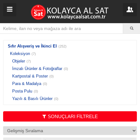
Sıfır Alışveriş ve İkinci El
(252)
Koleksiyon
(7)
Objeler
(7)
İmzalı Ürünler & Fotoğraflar
(0)
Kartpostal & Poster
(0)
Para & Madalya
(0)
Posta Pulu
(0)
Yazılı & Basılı Ürünler
(0)
SONUÇLARI FİLTRELE