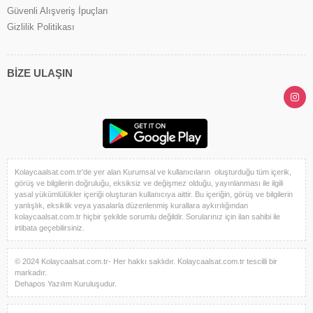
Güvenli Alışveriş İpuçları
Gizlilik Politikası
BİZE ULAŞIN
Kolaycaalsat.com.tr'de yer alan Kurumsal ve kullanıcıların oluşturduğu tüm içerik,
görüş ve bilgilerin doğruluğu, eksiksiz ve değişmez olduğu, yayınlanması ile ilgili
yasal yükümlülükler içeriği oluşturan kullanıcıya aittir. Bu içeriğin, görüş ve bilgilerin
yanlışlık, eksiklik veya yasalarla düzenlenmiş kurallara aykırılığından
kolaycaalsat.com.tr hiçbir şekilde sorumlu değildir. Sorularınız için ilan sahibi ile
irtibata geçebilirsiniz.
© 2024 Kolaycaalsat.com.tr- Her hakkı saklıdır. Kolaycaalsat.com.tr tescilli bir
markadır.
Dehapos Yazılım Kuruluşudur.