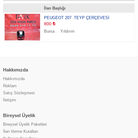
Kablo
(0)
İlan Başlığı
Kapasitör
(0)
PEUGEOT 207 .TEYP ÇERÇEVESİ
Kaset Adaptörü
(0)
800
Pandizot
(0)
Bursa
Yıldırım
Sigortalık
(0)
Uzaktan Kumanda
(0)
Yalıtım Malzemeleri
(0)
Hakkımızda
Hakkımızda
Reklam
Satış Sözleşmesi
İletişim
Bireysel Üyelik
Bireysel Üyelik Paketleri
İlan Verme Kuralları