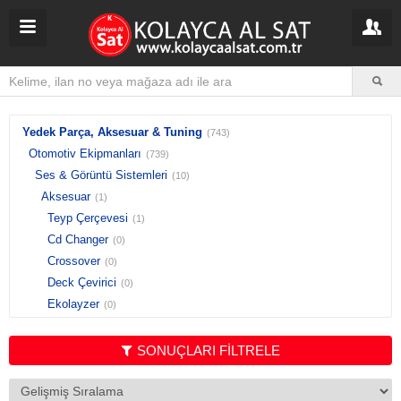
Yedek Parça, Aksesuar & Tuning
(743)
Otomotiv Ekipmanları
(739)
Ses & Görüntü Sistemleri
(10)
Aksesuar
(1)
Teyp Çerçevesi
(1)
Cd Changer
(0)
Crossover
(0)
Deck Çevirici
(0)
Ekolayzer
(0)
FM Transmitter
(0)
Hoparlör Kapağı
(0)
SONUÇLARI FİLTRELE
İnvertör
(0)
Kabin
(0)