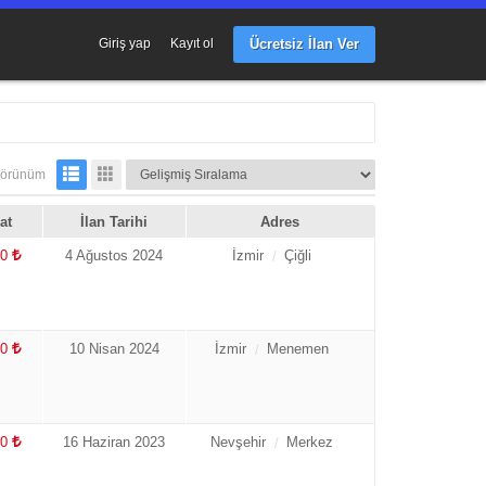
Ücretsiz İlan Ver
Giriş yap
Kayıt ol
örünüm
at
İlan Tarihi
Adres
00
4 Ağustos 2024
İzmir
Çiğli
00
10 Nisan 2024
İzmir
Menemen
00
16 Haziran 2023
Nevşehir
Merkez