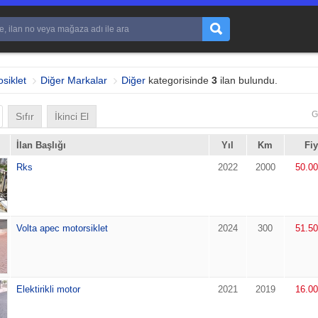
siklet
Diğer Markalar
Diğer
kategorisinde
3
ilan bulundu.
G
Sıfır
İkinci El
İlan Başlığı
Yıl
Km
Fiy
Rks
2022
2000
50.0
Volta apec motorsiklet
2024
300
51.5
Elektirikli motor
2021
2019
16.0