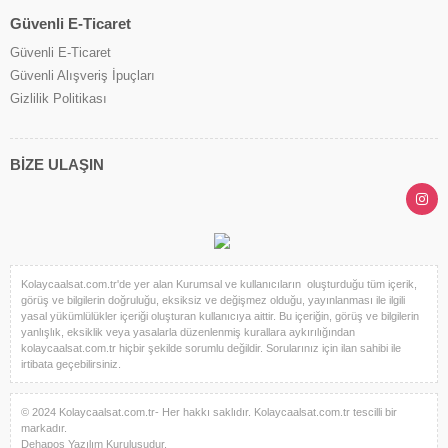
Güvenli E-Ticaret
Güvenli E-Ticaret
Güvenli Alışveriş İpuçları
Gizlilik Politikası
BİZE ULAŞIN
Kolaycaalsat.com.tr'de yer alan Kurumsal ve kullanıcıların oluşturduğu tüm içerik,
görüş ve bilgilerin doğruluğu, eksiksiz ve değişmez olduğu, yayınlanması ile ilgili
yasal yükümlülükler içeriği oluşturan kullanıcıya aittir. Bu içeriğin, görüş ve bilgilerin
yanlışlık, eksiklik veya yasalarla düzenlenmiş kurallara aykırılığından
kolaycaalsat.com.tr hiçbir şekilde sorumlu değildir. Sorularınız için ilan sahibi ile
irtibata geçebilirsiniz.
© 2024 Kolaycaalsat.com.tr- Her hakkı saklıdır. Kolaycaalsat.com.tr tescilli bir
markadır.
Dehapos Yazılım Kuruluşudur.