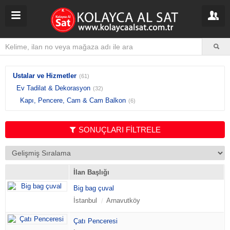
Ustalar ve Hizmetler
(61)
Ev Tadilat & Dekorasyon
(32)
Kapı, Pencere, Cam & Cam Balkon
(6)
SONUÇLARI FİLTRELE
İlan Başlığı
Big bag çuval
İstanbul
Arnavutköy
Çatı Penceresi