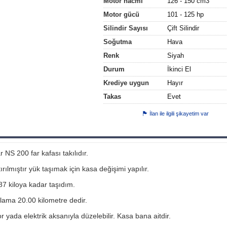
Motor hacmi
126 - 150 cm3
Motor gücü
101 - 125 hp
Silindir Sayısı
Çift Silindir
Soğutma
Hava
Renk
Siyah
Durum
İkinci El
Krediye uygun
Hayır
Takas
Evet
İlan ile ilgili şikayetim var
r NS 200 far kafası takılıdır.
ılmıştır yük taşımak için kasa değişimi yapılır.
87 kiloya kadar taşıdım.
lama 20.00 kilometre dedir.
 yada elektrik aksanıyla düzelebilir. Kasa bana aitdir.