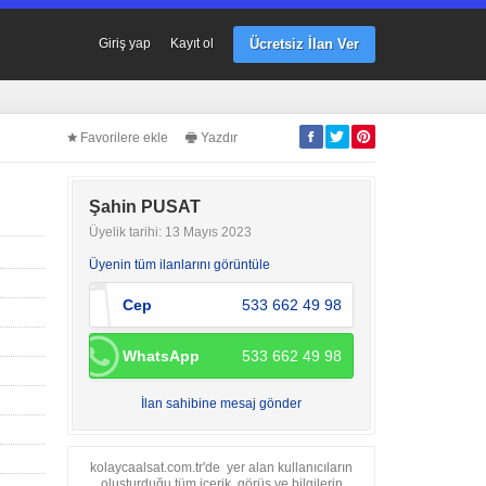
Ücretsiz İlan Ver
Giriş yap
Kayıt ol
Favorilere ekle
Yazdır
Şahin PUSAT
.
Üyelik tarihi: 13 Mayıs 2023
Üyenin tüm ilanlarını görüntüle
Cep
533 662 49 98
WhatsApp
533 662 49 98
İlan sahibine mesaj gönder
kolaycaalsat.com.tr'de yer alan kullanıcıların
oluşturduğu tüm içerik, görüş ve bilgilerin