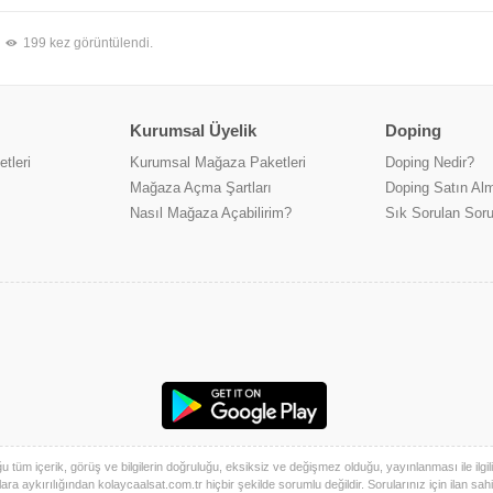
199 kez görüntülendi.
Kurumsal Üyelik
Doping
tleri
Kurumsal Mağaza Paketleri
Doping Nedir?
Mağaza Açma Şartları
Doping Satın Alm
Nasıl Mağaza Açabilirim?
Sık Sorulan Soru
üm içerik, görüş ve bilgilerin doğruluğu, eksiksiz ve değişmez olduğu, yayınlanması ile ilgili ya
ra aykırılığından kolaycaalsat.com.tr hiçbir şekilde sorumlu değildir. Sorularınız için ilan sahibi 