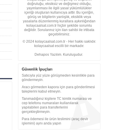
doğruluğu, eksiksiz ve değişmez olduğu,
yayınlanması ile ilgili yasal yükümlülükler
içeriği oluşturan kullanıcıya aittir. Bu içeriğin,
görüş ve bilgilerin yanlışlık, eksiklik veya
yasalarla düzenlenmiş kurallara aykırılığından
kolaycaalsat.com.tr hiçbir şekilde sorumlu
değildir. Sorularınız için ilan sahibi ile irtibata
geçebilirsiniz.
© 2024 kolaycaalsat.com.tr - Her hakkı saklıdır.
kolaycaalsat escilli bir markadır.
Dehapos Yazılım. Kuruluşudur.
Güvenlik İpuçları
Satıcıyla yüz yüze görüşmeden kesinlikle para
göndermeyin.
Aracı görmeden kapora için para gönderilmesi
taleplerini kabul etmeyin.
Tanımadığınız kişilere TC kimlik numarası ve
cep telefonu numaraları kullanılarak
yapılabilen para transferlerini
gerçekleştirmeyin.
Para ödemesi ile ürün teslimini (araç devir
işlemini) aynı anda yapın