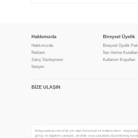
Hakkımızda
Bireysel Üyelik
Hakkımızda
Bireysel Üyelik Pake
Reklam
İlan Verme Kuralları
Satış Sözleşmesi
Kullanım Koşulları
İletişim
BİZE ULAŞIN
Kolaycaalsat.com.tr'de yer alan Kurumsal ve kullanıcıların oluşturduğu t
görüş ve bilgilerin yanlışlık, eksiklik veya yasalarla düzenlenmiş kuralla