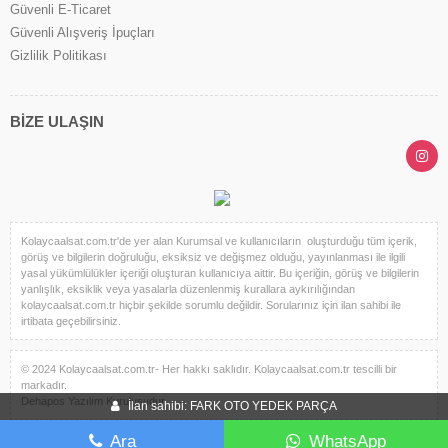
Güvenli E-Ticaret
Güvenli Alışveriş İpuçları
Gizlilik Politikası
BİZE ULAŞIN
Kolaycaalsat.com.tr'de yer alan Kurumsal ve kullanıcıların oluşturduğu tüm içerik,
görüş ve bilgilerin doğruluğu, eksiksiz ve değişmez olduğu, yayınlanması ile ilgili
yasal yükümlülükler içeriği oluşturan kullanıcıya aittir. Bu içeriğin, görüş ve bilgilerin
yanlışlık, eksiklik veya yasalarla düzenlenmiş kurallara aykırılığından
kolaycaalsat.com.tr hiçbir şekilde sorumlu değildir. Sorularınız için ilan sahibi ile
irtibata geçebilirsiniz.
© 2024 Kolaycaalsat.com.tr- Her hakkı saklıdır. Kolaycaalsat.com.tr tescilli bir
markadır.
Dehapos Yazılım Kuruluşudur.
İlan sahibi: FARK OTO YEDEK PARÇA
Ara
WhatsApp