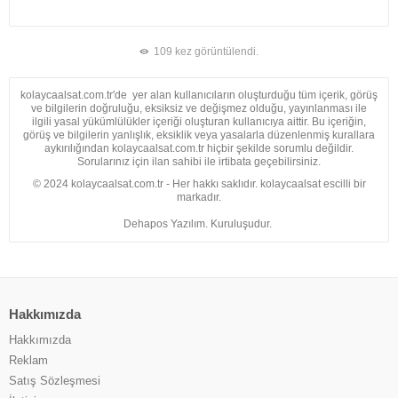
109 kez görüntülendi.
kolaycaalsat.com.tr'de yer alan kullanıcıların oluşturduğu tüm içerik, görüş
ve bilgilerin doğruluğu, eksiksiz ve değişmez olduğu, yayınlanması ile
ilgili yasal yükümlülükler içeriği oluşturan kullanıcıya aittir. Bu içeriğin,
görüş ve bilgilerin yanlışlık, eksiklik veya yasalarla düzenlenmiş kurallara
aykırılığından kolaycaalsat.com.tr hiçbir şekilde sorumlu değildir.
Sorularınız için ilan sahibi ile irtibata geçebilirsiniz.
© 2024 kolaycaalsat.com.tr - Her hakkı saklıdır. kolaycaalsat escilli bir
markadır.
Dehapos Yazılım. Kuruluşudur.
Hakkımızda
Hakkımızda
Reklam
Satış Sözleşmesi