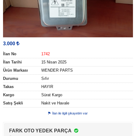
3.000
İlan No
1742
İlan Tarihi
15 Nisan 2025
Ürün Markası
WENDER PARTS
Durumu
Sıfır
Takas
HAYIR
Kargo
Sürat Kargo
Satış Şekli
Nakit ve Havale
İlan ile ilgili şikayetim var
FARK OTO YEDEK PARÇA