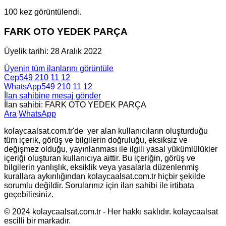
100 kez görüntülendi.
FARK OTO YEDEK PARÇA
Üyelik tarihi: 28 Aralık 2022
Üyenin tüm ilanlarını görüntüle
Cep
549 210 11 12
WhatsApp
549 210 11 12
İlan sahibine mesaj gönder
İlan sahibi: FARK OTO YEDEK PARÇA
Ara
WhatsApp
kolaycaalsat.com.tr'de yer alan kullanıcıların oluşturduğu
tüm içerik, görüş ve bilgilerin doğruluğu, eksiksiz ve
değişmez olduğu, yayınlanması ile ilgili yasal yükümlülükler
içeriği oluşturan kullanıcıya aittir. Bu içeriğin, görüş ve
bilgilerin yanlışlık, eksiklik veya yasalarla düzenlenmiş
kurallara aykırılığından kolaycaalsat.com.tr hiçbir şekilde
sorumlu değildir. Sorularınız için ilan sahibi ile irtibata
geçebilirsiniz.
© 2024 kolaycaalsat.com.tr - Her hakkı saklıdır. kolaycaalsat
escilli bir markadır.