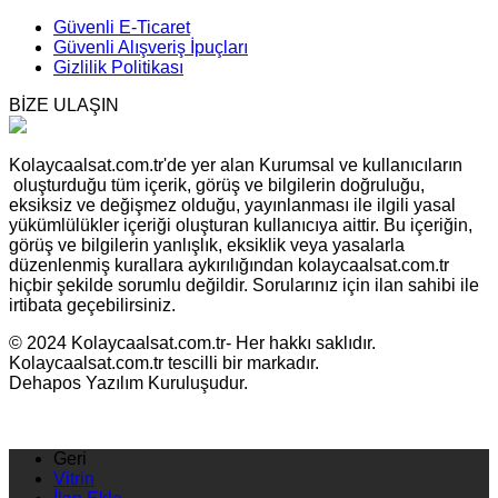
Güvenli E-Ticaret
Güvenli Alışveriş İpuçları
Gizlilik Politikası
BİZE ULAŞIN
Kolaycaalsat.com.tr'de yer alan Kurumsal ve kullanıcıların
oluşturduğu tüm içerik, görüş ve bilgilerin doğruluğu,
eksiksiz ve değişmez olduğu, yayınlanması ile ilgili yasal
yükümlülükler içeriği oluşturan kullanıcıya aittir. Bu içeriğin,
görüş ve bilgilerin yanlışlık, eksiklik veya yasalarla
düzenlenmiş kurallara aykırılığından kolaycaalsat.com.tr
hiçbir şekilde sorumlu değildir. Sorularınız için ilan sahibi ile
irtibata geçebilirsiniz.
© 2024 Kolaycaalsat.com.tr- Her hakkı saklıdır.
Kolaycaalsat.com.tr tescilli bir markadır.
Dehapos Yazılım Kuruluşudur.
Geri
Vitrin