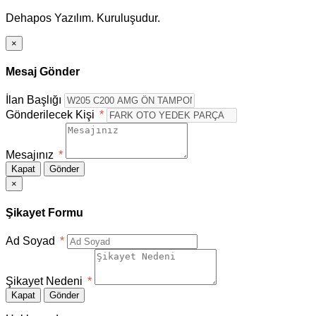
Dehapos Yazılım. Kuruluşudur.
×
Mesaj Gönder
İlan Başlığı
Gönderilecek Kişi
*
Mesajınız
*
Kapat
Gönder
×
Şikayet Formu
Ad Soyad
*
Şikayet Nedeni
*
Kapat
Gönder