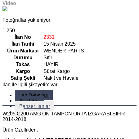
Video
Fotoğraflar yükleniyor
1.250
İlan No
2331
İlan Tarihi
15 Nisan 2025
Ürün Markası
WENDER PARTS
Durumu
Sıfır
Takas
HAYIR
Kargo
Sürat Kargo
Satış Şekli
Nakit ve Havale
İlan ile ilgili şikayetim var
İlan Detayları
Açıklama
Benzer İlanlar
W205 C200 AMG ÖN TAMPON ORTA IZGARASI SIFIR
2014-2018
Ürün Özellikleri: