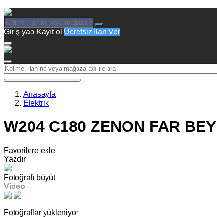
Giriş yap
Kayıt ol
Ücretsiz İlan Ver
Anasayfa
Elektrik
W204 C180 ZENON FAR BEYN
Favorilere ekle
Yazdır
Fotoğrafı büyüt
Video
Fotoğraflar yükleniyor