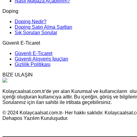
Nasıl Mağaza Açabilirim?
Doping
Doping Nedir?
Doping Satın Alma Şartları
Sık Sorulan Sorular
Güvenli E-Ticaret
Güvenli E-Ticaret
Güvenli Alışveriş İpuçları
Gizlilik Politikası
BİZE ULAŞIN
Kolaycaalsat.com.tr'de yer alan Kurumsal ve kullanıcıların oluş
içeriği oluşturan kullanıcıya aittir. Bu içeriğin, görüş ve bilgil
Sorularınız için ilan sahibi ile irtibata geçebilirsiniz.
© 2024 Kolaycaalsat.com.tr- Her hakkı saklıdır. Kolaycaalsat.com
Dehapos Yazılım Kuruluşudur.