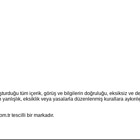
turduğu tüm içerik, görüş ve bilgilerin doğruluğu, eksiksiz ve d
erin yanlışlık, eksiklik veya yasalarla düzenlenmiş kurallara aykır
.tr tescilli bir markadır.