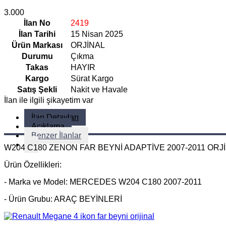
3.000
İlan No
2419
İlan Tarihi
15 Nisan 2025
Ürün Markası
ORJİNAL
Durumu
Çıkma
Takas
HAYIR
Kargo
Sürat Kargo
Satış Şekli
Nakit ve Havale
İlan ile ilgili şikayetim var
İlan Detayları
Açıklama
Benzer İlanlar
W204 C180 ZENON FAR BEYNİ ADAPTİVE 2007-2011 ORJİ
Ürün Özellikleri:
- Marka ve Model: MERCEDES W204 C180 2007-2011
- Ürün Grubu: ARAÇ BEYİNLERİ