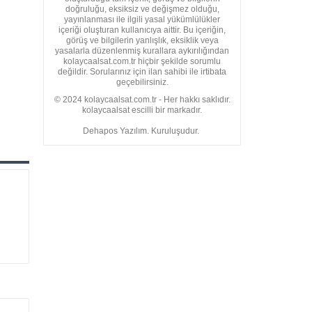
doğruluğu, eksiksiz ve değişmez olduğu,
yayınlanması ile ilgili yasal yükümlülükler
içeriği oluşturan kullanıcıya aittir. Bu içeriğin,
görüş ve bilgilerin yanlışlık, eksiklik veya
yasalarla düzenlenmiş kurallara aykırılığından
kolaycaalsat.com.tr hiçbir şekilde sorumlu
değildir. Sorularınız için ilan sahibi ile irtibata
geçebilirsiniz.
© 2024 kolaycaalsat.com.tr - Her hakkı saklıdır.
kolaycaalsat escilli bir markadır.
Dehapos Yazılım. Kuruluşudur.