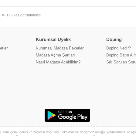
196 kez görüntülendi.
Kurumsal Üyelik
Doping
tleri
Kurumsal Mağaza Paketleri
Doping Nedir?
Mağaza Açma Şartları
Doping Satın Alm
Nasıl Mağaza Açabilirim?
Sık Sorulan Soru
üm içerik, görüş ve bilgilerin doğruluğu, eksiksiz ve değişmez olduğu, yayınlanması ile ilgili ya