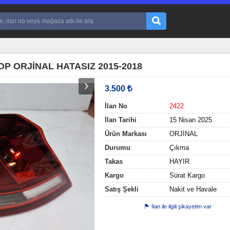
P ORJİNAL HATASIZ 2015-2018
3.500
İlan No
2422
İlan Tarihi
15 Nisan 2025
Ürün Markası
ORJİNAL
Durumu
Çıkma
Takas
HAYIR
Kargo
Sürat Kargo
Satış Şekli
Nakit ve Havale
İlan ile ilgili şikayetim var