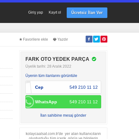
Ücretsiz İlan Ver
Giriş yap
Kayıt ol
Favorilere ekle
Yazdır
FARK OTO YEDEK PARÇA
Üyelik tarihi: 28 Aralık 2022
Üyenin tüm ilanlarını görüntüle
Cep
549 210 11 12
WhatsApp
549 210 11 12
İlan sahibine mesaj gönder
kolaycaalsat.com.tr'de yer alan kullanıcıların
oluşturduğu tüm içerik, görüş ve bilgilerin