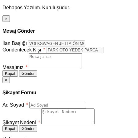
Dehapos Yazılım. Kuruluşudur.
×
Mesaj Gönder
İlan Başlığı
Gönderilecek Kişi
*
Mesajınız
*
Kapat
Gönder
×
Şikayet Formu
Ad Soyad
*
Şikayet Nedeni
*
Kapat
Gönder