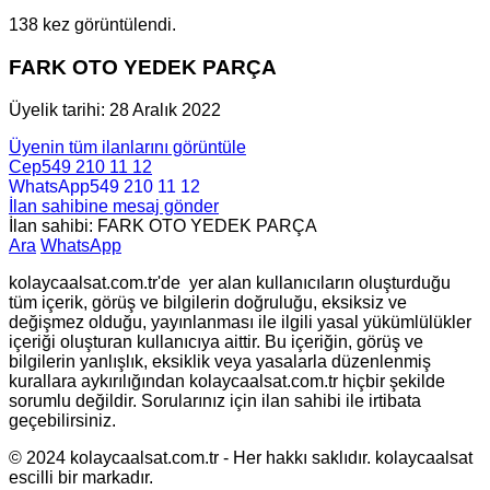
138 kez görüntülendi.
FARK OTO YEDEK PARÇA
Üyelik tarihi: 28 Aralık 2022
Üyenin tüm ilanlarını görüntüle
Cep
549 210 11 12
WhatsApp
549 210 11 12
İlan sahibine mesaj gönder
İlan sahibi: FARK OTO YEDEK PARÇA
Ara
WhatsApp
kolaycaalsat.com.tr'de yer alan kullanıcıların oluşturduğu
tüm içerik, görüş ve bilgilerin doğruluğu, eksiksiz ve
değişmez olduğu, yayınlanması ile ilgili yasal yükümlülükler
içeriği oluşturan kullanıcıya aittir. Bu içeriğin, görüş ve
bilgilerin yanlışlık, eksiklik veya yasalarla düzenlenmiş
kurallara aykırılığından kolaycaalsat.com.tr hiçbir şekilde
sorumlu değildir. Sorularınız için ilan sahibi ile irtibata
geçebilirsiniz.
© 2024 kolaycaalsat.com.tr - Her hakkı saklıdır. kolaycaalsat
escilli bir markadır.