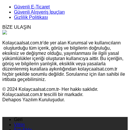
Güvenli E-Ticaret
Güvenli Alışveriş İpuçları
Gizlilik Politikası
BİZE ULAŞIN
Kolaycaalsat.com.tr'de yer alan Kurumsal ve kullanıcıların
oluşturduğu tüm içerik, görüş ve bilgilerin doğruluğu,
eksiksiz ve değişmez olduğu, yayınlanması ile ilgili yasal
yükümlülükler içeriği oluşturan kullanıcıya aittir. Bu içeriğin,
görüş ve bilgilerin yanlışlık, eksiklik veya yasalarla
düzenlenmiş kurallara aykırılığından kolaycaalsat.com.tr
hiçbir şekilde sorumlu değildir. Sorularınız için ilan sahibi ile
irtibata geçebilirsiniz.
© 2024 Kolaycaalsat.com.tr- Her hakkı saklıdır.
Kolaycaalsat.com.tr tescilli bir markadır.
Dehapos Yazılım Kuruluşudur.
Geri
Vitrin
İlan Ekle