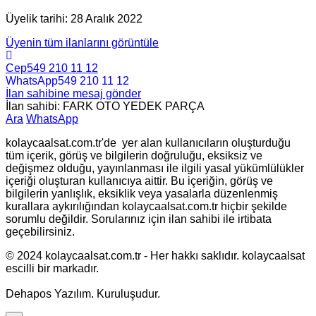
Üyelik tarihi: 28 Aralık 2022
Üyenin tüm ilanlarını görüntüle
Cep
549 210 11 12
WhatsApp
549 210 11 12
İlan sahibine mesaj gönder
İlan sahibi: FARK OTO YEDEK PARÇA
Ara
WhatsApp
kolaycaalsat.com.tr'de yer alan kullanıcıların oluşturduğu
tüm içerik, görüş ve bilgilerin doğruluğu, eksiksiz ve
değişmez olduğu, yayınlanması ile ilgili yasal yükümlülükler
içeriği oluşturan kullanıcıya aittir. Bu içeriğin, görüş ve
bilgilerin yanlışlık, eksiklik veya yasalarla düzenlenmiş
kurallara aykırılığından kolaycaalsat.com.tr hiçbir şekilde
sorumlu değildir. Sorularınız için ilan sahibi ile irtibata
geçebilirsiniz.
© 2024 kolaycaalsat.com.tr - Her hakkı saklıdır. kolaycaalsat
escilli bir markadır.
Dehapos Yazılım. Kuruluşudur.