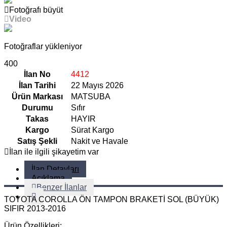
Fotoğrafı büyüt
Video
Fotoğraflar yükleniyor
400
İlan No
4412
İlan Tarihi
22 Mayıs 2026
Ürün Markası
MATSUBA
Durumu
Sıfır
Takas
HAYIR
Kargo
Sürat Kargo
Satış Şekli
Nakit ve Havale
İlan ile ilgili şikayetim var
İlan Detayları
Açıklama
Benzer İlanlar
TOYOTA COROLLA ÖN TAMPON BRAKETİ SOL (BÜYÜK)
SIFIR 2013-2016
Ürün Özellikleri: