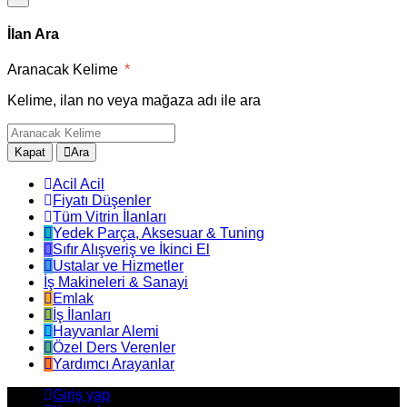
İlan Ara
Aranacak Kelime
*
Kelime, ilan no veya mağaza adı ile ara
Kapat
Ara
Acil Acil
Fiyatı Düşenler
Tüm Vitrin İlanları
Yedek Parça, Aksesuar & Tuning
Sıfır Alışveriş ve İkinci El
Ustalar ve Hizmetler
İş Makineleri & Sanayi
Emlak
İş İlanları
Hayvanlar Alemi
Özel Ders Verenler
Yardımcı Arayanlar
Giriş yap