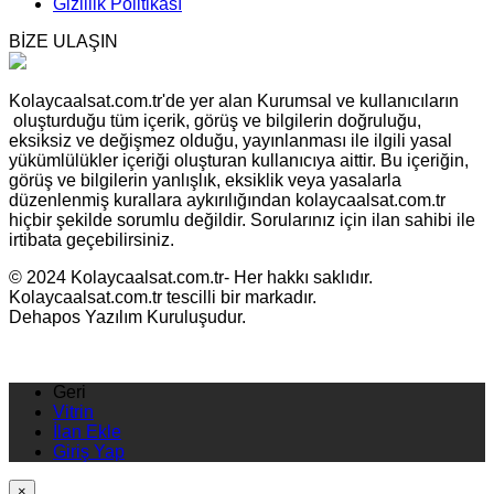
Gizlilik Politikası
BİZE ULAŞIN
Kolaycaalsat.com.tr'de yer alan Kurumsal ve kullanıcıların
oluşturduğu tüm içerik, görüş ve bilgilerin doğruluğu,
eksiksiz ve değişmez olduğu, yayınlanması ile ilgili yasal
yükümlülükler içeriği oluşturan kullanıcıya aittir. Bu içeriğin,
görüş ve bilgilerin yanlışlık, eksiklik veya yasalarla
düzenlenmiş kurallara aykırılığından kolaycaalsat.com.tr
hiçbir şekilde sorumlu değildir. Sorularınız için ilan sahibi ile
irtibata geçebilirsiniz.
© 2024 Kolaycaalsat.com.tr- Her hakkı saklıdır.
Kolaycaalsat.com.tr tescilli bir markadır.
Dehapos Yazılım Kuruluşudur.
Geri
Vitrin
İlan Ekle
Giriş Yap
×