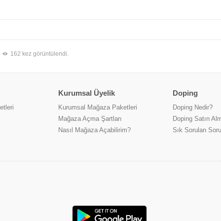
162 kez görüntülendi.
Kurumsal Üyelik
Doping
tleri
Kurumsal Mağaza Paketleri
Doping Nedir?
Mağaza Açma Şartları
Doping Satın Alm
Nasıl Mağaza Açabilirim?
Sık Sorulan Soru