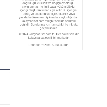
doğruluğu, eksiksiz ve değişmez olduğu,
yayınlanması ile ilgili yasal yükümlülükler
içeriği oluşturan kullanıcıya aittir. Bu içeriğin,
görüş ve bilgilerin yanlışlık, eksiklik veya
yasalarla düzenlenmiş kurallara aykırılığından
kolaycaalsat.com.tr hiçbir şekilde sorumlu
değildir. Sorularınız için ilan sahibi ile irtibata
geçebilirsiniz.
© 2024 kolaycaalsat.com.tr - Her hakkı saklıdır.
kolaycaalsat escilli bir markadır.
Dehapos Yazılım. Kuruluşudur.