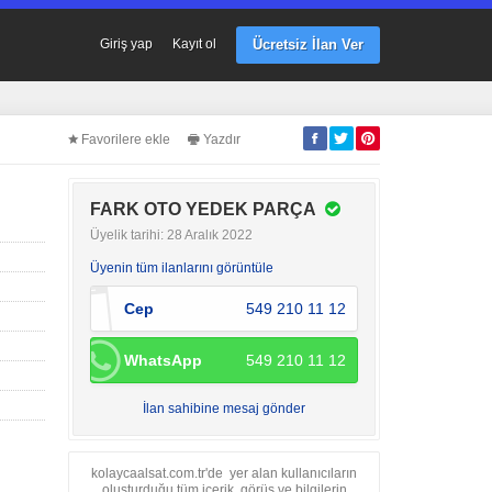
Ücretsiz İlan Ver
Giriş yap
Kayıt ol
Favorilere ekle
Yazdır
FARK OTO YEDEK PARÇA
Üyelik tarihi: 28 Aralık 2022
Üyenin tüm ilanlarını görüntüle
Cep
549 210 11 12
WhatsApp
549 210 11 12
İlan sahibine mesaj gönder
kolaycaalsat.com.tr'de yer alan kullanıcıların
oluşturduğu tüm içerik, görüş ve bilgilerin