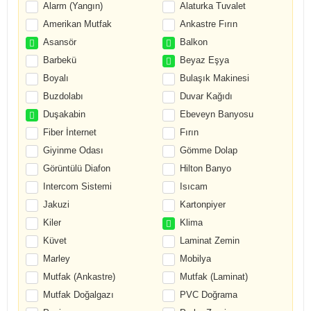
Alarm (Yangın)
Alaturka Tuvalet
Amerikan Mutfak
Ankastre Fırın
Asansör
Balkon
Barbekü
Beyaz Eşya
Boyalı
Bulaşık Makinesi
Buzdolabı
Duvar Kağıdı
Duşakabin
Ebeveyn Banyosu
Fiber İnternet
Fırın
Giyinme Odası
Gömme Dolap
Görüntülü Diafon
Hilton Banyo
Intercom Sistemi
Isıcam
Jakuzi
Kartonpiyer
Kiler
Klima
Küvet
Laminat Zemin
Marley
Mobilya
Mutfak (Ankastre)
Mutfak (Laminat)
Mutfak Doğalgazı
PVC Doğrama