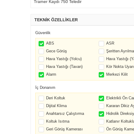
Tramer Kaydı 750 Teledir
TEKNİK ÖZELLİKLER
Güvenlik
ABS
ASR
Gece Görüş
Şeritten Ayrılma
Hava Yastığı (Yolcu)
Hava Yastığı (Y
Hava Yastığı (Tavan)
Kör Nokta Uyarı
Alarm
Merkezi Kilit
İç Donanım
Deri Koltuk
Elektrikli Ön Ca
Dijital Klima
Kararan Dikiz A
Anahtarsız Çalıştırma
Hidrolik Direksi
Koltuk Isıtma
Katlanır Koltukl
Geri Görüş Kamerası
Ön Görüş Kame