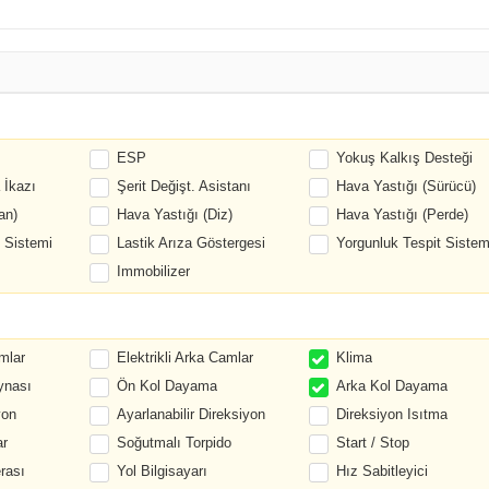
ESP
Yokuş Kalkış Desteği
 İkazı
Şerit Değişt. Asistanı
Hava Yastığı (Sürücü)
an)
Hava Yastığı (Diz)
Hava Yastığı (Perde)
 Sistemi
Lastik Arıza Göstergesi
Yorgunluk Tespit Sistem
Immobilizer
mlar
Elektrikli Arka Camlar
Klima
ynası
Ön Kol Dayama
Arka Kol Dayama
yon
Ayarlanabilir Direksiyon
Direksiyon Isıtma
ar
Soğutmalı Torpido
Start / Stop
rası
Yol Bilgisayarı
Hız Sabitleyici