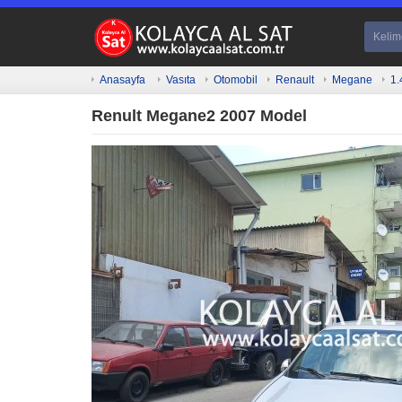
Anasayfa
Vasıta
Otomobil
Renault
Megane
1.
Renult Megane2 2007 Model