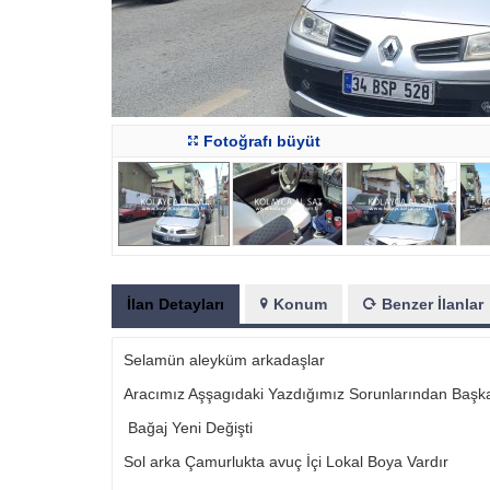
Fotoğrafı büyüt
İlan Detayları
Konum
Benzer İlanlar
Selamün aleyküm arkadaşlar
Aracımız Aşşagıdaki Yazdığımız Sorunlarından Başk
Bağaj Yeni Değişti
Sol arka Çamurlukta avuç İçi Lokal Boya Vardır