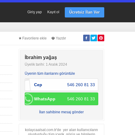
Ücretsiz İlan Ver
Giriş yap
Kayıt ol
Favorilere ekle
Yazdır
İbrahim yağaş
Üyelik tarihi: 1 Aralık 2024
Üyenin tüm ilanlarını görüntüle
Cep
546 260 81 33
WhatsApp
546 260 81 33
İlan sahibine mesaj gönder
kolaycaalsat.com.tr'de yer alan kullanıcıların
oluşturduğu tüm içerik, görüş ve bilgilerin