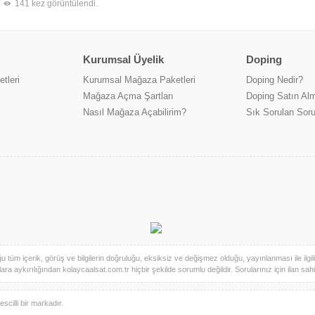
141 kez görüntülendi.
Kurumsal Üyelik
Doping
tleri
Kurumsal Mağaza Paketleri
Doping Nedir?
Mağaza Açma Şartları
Doping Satın Alm
Nasıl Mağaza Açabilirim?
Sık Sorulan Soru
üm içerik, görüş ve bilgilerin doğruluğu, eksiksiz ve değişmez olduğu, yayınlanması ile ilgili ya
ra aykırılığından kolaycaalsat.com.tr hiçbir şekilde sorumlu değildir. Sorularınız için ilan sahibi 
scilli bir markadır.