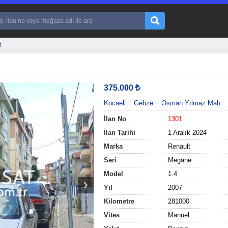
4
375.000
Kocaeli
Gebze
Osman Yılmaz Mah.
İlan No
1301
İlan Tarihi
1 Aralık 2024
Marka
Renault
Seri
Megane
Model
1.4
Yıl
2007
Kilometre
281000
Vites
Manuel