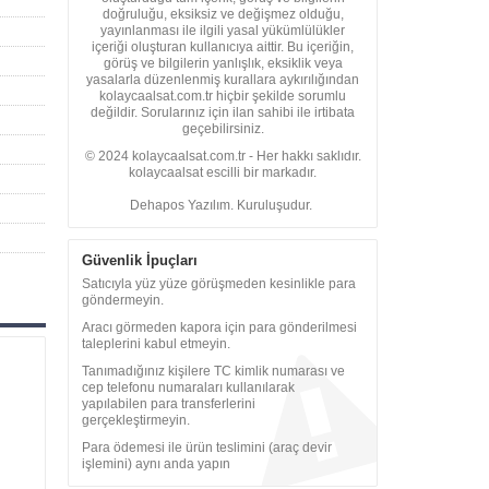
doğruluğu, eksiksiz ve değişmez olduğu,
yayınlanması ile ilgili yasal yükümlülükler
içeriği oluşturan kullanıcıya aittir. Bu içeriğin,
görüş ve bilgilerin yanlışlık, eksiklik veya
yasalarla düzenlenmiş kurallara aykırılığından
kolaycaalsat.com.tr hiçbir şekilde sorumlu
değildir. Sorularınız için ilan sahibi ile irtibata
geçebilirsiniz.
© 2024 kolaycaalsat.com.tr - Her hakkı saklıdır.
kolaycaalsat escilli bir markadır.
Dehapos Yazılım. Kuruluşudur.
Güvenlik İpuçları
Satıcıyla yüz yüze görüşmeden kesinlikle para
göndermeyin.
Aracı görmeden kapora için para gönderilmesi
taleplerini kabul etmeyin.
Tanımadığınız kişilere TC kimlik numarası ve
cep telefonu numaraları kullanılarak
yapılabilen para transferlerini
gerçekleştirmeyin.
Para ödemesi ile ürün teslimini (araç devir
işlemini) aynı anda yapın