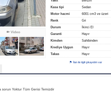
Yakıt
Benzin
Kasa tipi
Sedan
Motor hacmi
6001 cm3 ve üzeri
Renk
Gri
Durum
İkinci El
Video
Garanti
Hayır
Kimden
Sahibinden
Krediye Uygun
Hayır
Takas
Hayır
İlan ile ilgili şikayetim var
a sorun Yoktur Tüm Gerisi Temizdir