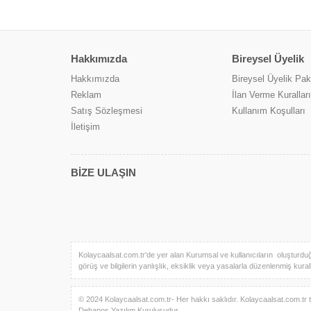
Hakkımızda
Bireysel Üyelik
Hakkımızda
Bireysel Üyelik Pake
Reklam
İlan Verme Kuralları
Satış Sözleşmesi
Kullanım Koşulları
İletişim
BİZE ULAŞIN
Kolaycaalsat.com.tr'de yer alan Kurumsal ve kullanıcıların oluşturduğu t
görüş ve bilgilerin yanlışlık, eksiklik veya yasalarla düzenlenmiş kuralla
© 2024 Kolaycaalsat.com.tr- Her hakkı saklıdır. Kolaycaalsat.com.tr te
Dehapos Yazılım Kuruluşudur.