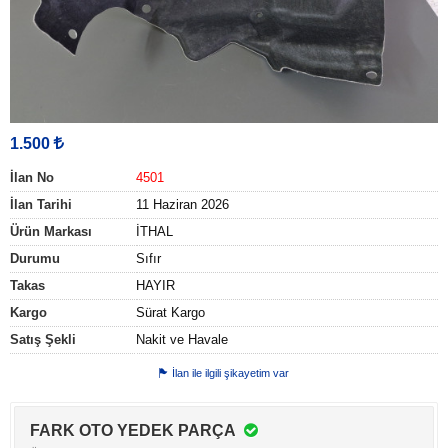
1.500
İlan No
4501
İlan Tarihi
11 Haziran 2026
Ürün Markası
İTHAL
Durumu
Sıfır
Takas
HAYIR
Kargo
Sürat Kargo
Satış Şekli
Nakit ve Havale
İlan ile ilgili şikayetim var
FARK OTO YEDEK PARÇA