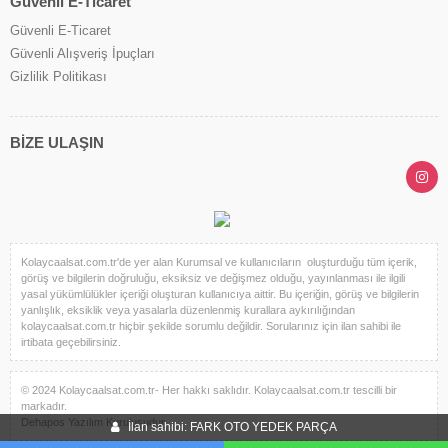
Güvenli E-Ticaret
Güvenli E-Ticaret
Güvenli Alışveriş İpuçları
Gizlilik Politikası
BİZE ULAŞIN
Kolaycaalsat.com.tr'de yer alan Kurumsal ve kullanıcıların oluşturduğu tüm içerik,
görüş ve bilgilerin doğruluğu, eksiksiz ve değişmez olduğu, yayınlanması ile ilgili
yasal yükümlülükler içeriği oluşturan kullanıcıya aittir. Bu içeriğin, görüş ve bilgilerin
yanlışlık, eksiklik veya yasalarla düzenlenmiş kurallara aykırılığından
kolaycaalsat.com.tr hiçbir şekilde sorumlu değildir. Sorularınız için ilan sahibi ile
irtibata geçebilirsiniz.
© 2024 Kolaycaalsat.com.tr- Her hakkı saklıdır. Kolaycaalsat.com.tr tescilli bir
markadır.
Dehapos Yazılım Kuruluşudur.
İlan sahibi: FARK OTO YEDEK PARÇA