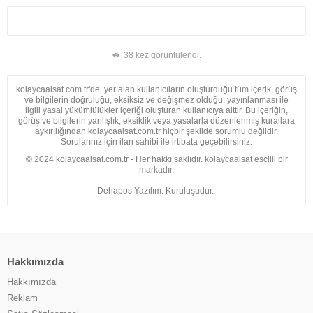
38 kez görüntülendi.
kolaycaalsat.com.tr'de yer alan kullanıcıların oluşturduğu tüm içerik, görüş
ve bilgilerin doğruluğu, eksiksiz ve değişmez olduğu, yayınlanması ile
ilgili yasal yükümlülükler içeriği oluşturan kullanıcıya aittir. Bu içeriğin,
görüş ve bilgilerin yanlışlık, eksiklik veya yasalarla düzenlenmiş kurallara
aykırılığından kolaycaalsat.com.tr hiçbir şekilde sorumlu değildir.
Sorularınız için ilan sahibi ile irtibata geçebilirsiniz.
© 2024 kolaycaalsat.com.tr - Her hakkı saklıdır. kolaycaalsat escilli bir
markadır.
Dehapos Yazılım. Kuruluşudur.
Hakkımızda
Hakkımızda
Reklam