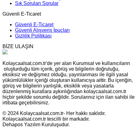
Sık Sorulan Sorular
Güvenli E-Ticaret
Güvenli E-Ticaret
Güvenli Alışveriş İpuçları
Gizlilik Politikası
BİZE ULAŞIN
Kolaycaalsat.com.tr'de yer alan Kurumsal ve kullanıcıların
oluşturduğu tüm içerik, görüş ve bilgilerin doğruluğu,
eksiksiz ve değişmez olduğu, yayınlanması ile ilgili yasal
yükümlülükler içeriği oluşturan kullanıcıya aittir. Bu içeriğin,
görüş ve bilgilerin yanlışlık, eksiklik veya yasalarla
düzenlenmiş kurallara aykırılığından kolaycaalsat.com.tr
hiçbir şekilde sorumlu değildir. Sorularınız için ilan sahibi ile
irtibata geçebilirsiniz.
© 2024 Kolaycaalsat.com.tr- Her hakkı saklıdır.
Kolaycaalsat.com.tr tescilli bir markadır.
Dehapos Yazılım Kuruluşudur.