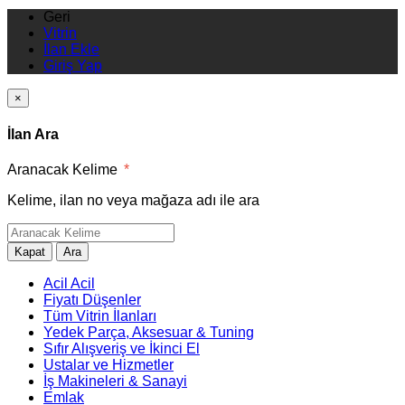
Geri
Vitrin
İlan Ekle
Giriş Yap
×
İlan Ara
Aranacak Kelime
*
Kelime, ilan no veya mağaza adı ile ara
Kapat
Ara
Acil Acil
Fiyatı Düşenler
Tüm Vitrin İlanları
Yedek Parça, Aksesuar & Tuning
Sıfır Alışveriş ve İkinci El
Ustalar ve Hizmetler
İş Makineleri & Sanayi
Emlak