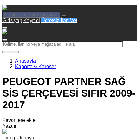
Giriş yap
Kayıt ol
Ücretsiz İlan Ver
Anasayfa
Kaporta & Karoser
PEUGEOT PARTNER SAĞ
SİS ÇERÇEVESİ SIFIR 2009-
2017
Favorilere ekle
Yazdır
Fotoğrafı büyüt