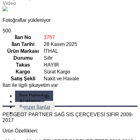
Video
Fotoğraflar yükleniyor
500
İlan No
3757
İlan Tarihi
28 Kasım 2025
Ürün Markası
İTHAL
Durumu
Sıfır
Takas
HAYIR
Kargo
Sürat Kargo
Satış Şekli
Nakit ve Havale
İlan ile ilgili şikayetim var
İlan Detayları
Açıklama
Benzer İlanlar
PEUGEOT PARTNER SAĞ SİS ÇERÇEVESİ SIFIR 2009-
2017
Ürün Özellikleri: