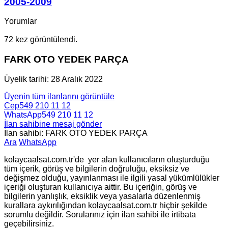
2005-2009
Yorumlar
72 kez görüntülendi.
FARK OTO YEDEK PARÇA
Üyelik tarihi: 28 Aralık 2022
Üyenin tüm ilanlarını görüntüle
Cep
549 210 11 12
WhatsApp
549 210 11 12
İlan sahibine mesaj gönder
İlan sahibi: FARK OTO YEDEK PARÇA
Ara
WhatsApp
kolaycaalsat.com.tr'de yer alan kullanıcıların oluşturduğu
tüm içerik, görüş ve bilgilerin doğruluğu, eksiksiz ve
değişmez olduğu, yayınlanması ile ilgili yasal yükümlülükler
içeriği oluşturan kullanıcıya aittir. Bu içeriğin, görüş ve
bilgilerin yanlışlık, eksiklik veya yasalarla düzenlenmiş
kurallara aykırılığından kolaycaalsat.com.tr hiçbir şekilde
sorumlu değildir. Sorularınız için ilan sahibi ile irtibata
geçebilirsiniz.