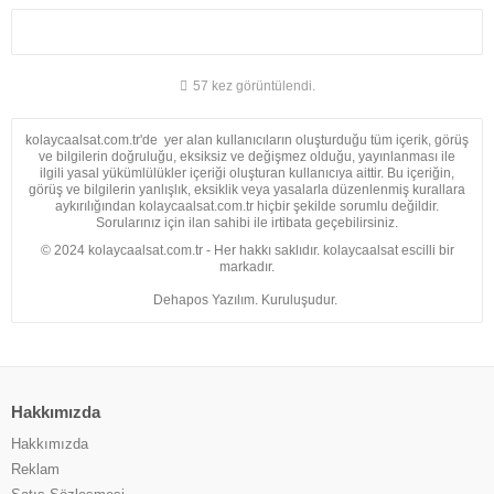
57 kez görüntülendi.
kolaycaalsat.com.tr'de yer alan kullanıcıların oluşturduğu tüm içerik, görüş
ve bilgilerin doğruluğu, eksiksiz ve değişmez olduğu, yayınlanması ile
ilgili yasal yükümlülükler içeriği oluşturan kullanıcıya aittir. Bu içeriğin,
görüş ve bilgilerin yanlışlık, eksiklik veya yasalarla düzenlenmiş kurallara
aykırılığından kolaycaalsat.com.tr hiçbir şekilde sorumlu değildir.
Sorularınız için ilan sahibi ile irtibata geçebilirsiniz.
© 2024 kolaycaalsat.com.tr - Her hakkı saklıdır. kolaycaalsat escilli bir
markadır.
Dehapos Yazılım. Kuruluşudur.
Hakkımızda
Hakkımızda
Reklam