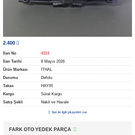
2.400
İlan No
4324
İlan Tarihi
8 Mayıs 2026
Ürün Markası
İTHAL
Durumu
Defolu
Takas
HAYIR
Kargo
Sürat Kargo
Satış Şekli
Nakit ve Havale
İlan ile ilgili şikayetim var
FARK OTO YEDEK PARÇA