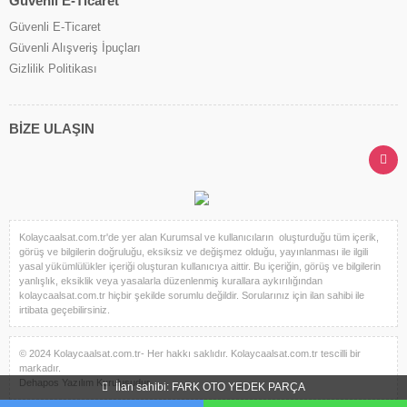
Güvenli E-Ticaret
Güvenli E-Ticaret
Güvenli Alışveriş İpuçları
Gizlilik Politikası
BİZE ULAŞIN
Kolaycaalsat.com.tr'de yer alan Kurumsal ve kullanıcıların oluşturduğu tüm içerik,
görüş ve bilgilerin doğruluğu, eksiksiz ve değişmez olduğu, yayınlanması ile ilgili
yasal yükümlülükler içeriği oluşturan kullanıcıya aittir. Bu içeriğin, görüş ve bilgilerin
yanlışlık, eksiklik veya yasalarla düzenlenmiş kurallara aykırılığından
kolaycaalsat.com.tr hiçbir şekilde sorumlu değildir. Sorularınız için ilan sahibi ile
irtibata geçebilirsiniz.
© 2024 Kolaycaalsat.com.tr- Her hakkı saklıdır. Kolaycaalsat.com.tr tescilli bir
markadır.
Dehapos Yazılım Kuruluşudur.
İlan sahibi: FARK OTO YEDEK PARÇA