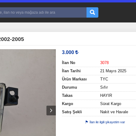
002-2005
3.000
İlan No
3078
İlan Tarihi
21 Mayıs 2025
Ürün Markası
TYC
Durumu
Sıfır
Takas
HAYIR
Kargo
Sürat Kargo
Satış Şekli
Nakit ve Havale
İlan ile ilgili şikayetim var