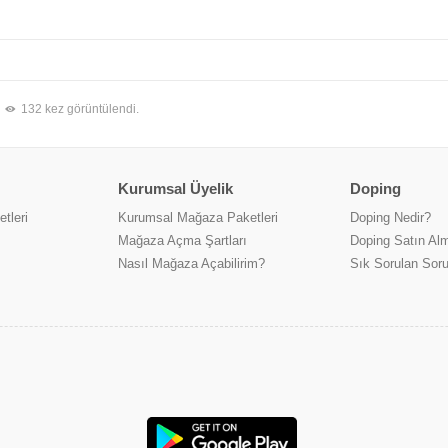
132 kez görüntülendi.
Kurumsal Üyelik
Doping
tleri
Kurumsal Mağaza Paketleri
Doping Nedir?
Mağaza Açma Şartları
Doping Satın Alm
Nasıl Mağaza Açabilirim?
Sık Sorulan Soru