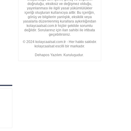
doğruluğu, eksiksiz ve değişmez olduğu,
yayınlanması ile ilgili yasal yükümlülükler
içeriği oluşturan kullanıcıya aittir. Bu içeriğin,
görüş ve bilgilerin yanlışlık, eksiklik veya
yasalarla düzenlenmiş kurallara aykırılığından
kolaycaalsat.com.tr hiçbir şekilde sorumlu
değildir. Sorularınız için ilan sahibi ile irtibata
geçebilirsiniz.
© 2024 kolaycaalsat.com.tr - Her hakkı saklıdır.
kolaycaalsat escilli bir markadır.
Dehapos Yazılım. Kuruluşudur.