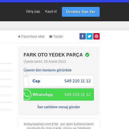
Ücretsiz İlan Ver
Giriş yap
Kayıt ol
Favorilere ekle
Yazdır
FARK OTO YEDEK PARÇA
Üyelik tarihi: 28 Aralık 2022
Üyenin tüm ilanlarını görüntüle
Cep
549 210 11 12
WhatsApp
549 210 11 12
İlan sahibine mesaj gönder
kolaycaalsat.com.tr'de yer alan kullanıcıların
oluşturduğu tüm içerik, görüş ve bilgilerin