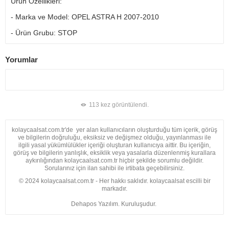
Ürün Özellikleri:
- Marka ve Model: OPEL ASTRA H 2007-2010
- Ürün Grubu: STOP
Yorumlar
113 kez görüntülendi.
kolaycaalsat.com.tr'de yer alan kullanıcıların oluşturduğu tüm içerik, görüş
ve bilgilerin doğruluğu, eksiksiz ve değişmez olduğu, yayınlanması ile
ilgili yasal yükümlülükler içeriği oluşturan kullanıcıya aittir. Bu içeriğin,
görüş ve bilgilerin yanlışlık, eksiklik veya yasalarla düzenlenmiş kurallara
aykırılığından kolaycaalsat.com.tr hiçbir şekilde sorumlu değildir.
Sorularınız için ilan sahibi ile irtibata geçebilirsiniz.
© 2024 kolaycaalsat.com.tr - Her hakkı saklıdır. kolaycaalsat escilli bir
markadır.
Dehapos Yazılım. Kuruluşudur.