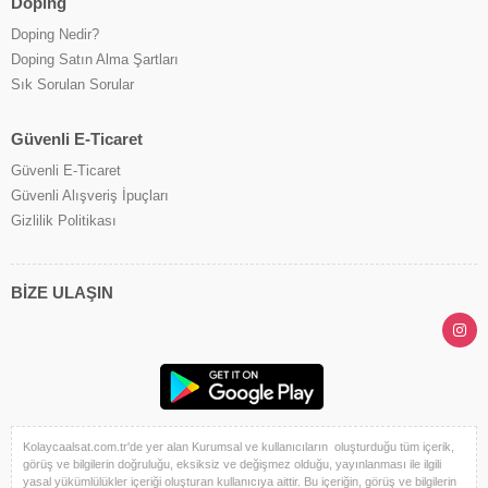
Doping
Doping Nedir?
Doping Satın Alma Şartları
Sık Sorulan Sorular
Güvenli E-Ticaret
Güvenli E-Ticaret
Güvenli Alışveriş İpuçları
Gizlilik Politikası
BİZE ULAŞIN
Kolaycaalsat.com.tr'de yer alan Kurumsal ve kullanıcıların oluşturduğu tüm içerik,
görüş ve bilgilerin doğruluğu, eksiksiz ve değişmez olduğu, yayınlanması ile ilgili
yasal yükümlülükler içeriği oluşturan kullanıcıya aittir. Bu içeriğin, görüş ve bilgilerin