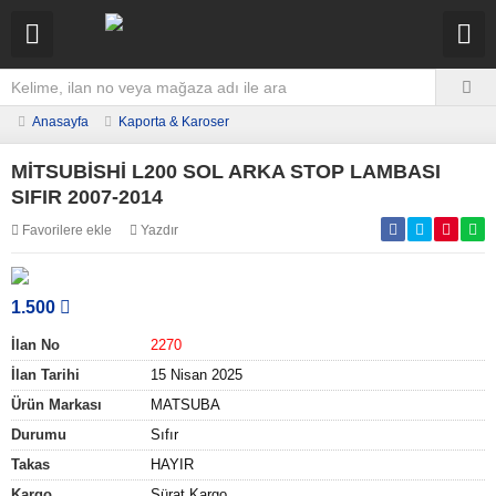
Anasayfa
Kaporta & Karoser
MİTSUBİSHİ L200 SOL ARKA STOP LAMBASI
SIFIR 2007-2014
Favorilere ekle
Yazdır
1.500
İlan No
2270
İlan Tarihi
15 Nisan 2025
Ürün Markası
MATSUBA
Durumu
Sıfır
Takas
HAYIR
Kargo
Sürat Kargo