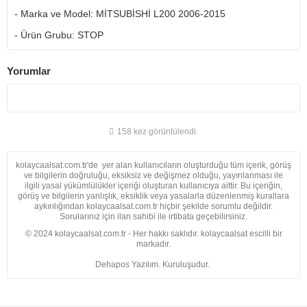
- Marka ve Model: MİTSUBİSHİ L200 2006-2015
- Ürün Grubu: STOP
Yorumlar
158 kez görüntülendi.
kolaycaalsat.com.tr'de yer alan kullanıcıların oluşturduğu tüm içerik, görüş
ve bilgilerin doğruluğu, eksiksiz ve değişmez olduğu, yayınlanması ile
ilgili yasal yükümlülükler içeriği oluşturan kullanıcıya aittir. Bu içeriğin,
görüş ve bilgilerin yanlışlık, eksiklik veya yasalarla düzenlenmiş kurallara
aykırılığından kolaycaalsat.com.tr hiçbir şekilde sorumlu değildir.
Sorularınız için ilan sahibi ile irtibata geçebilirsiniz.
© 2024 kolaycaalsat.com.tr - Her hakkı saklıdır. kolaycaalsat escilli bir
markadır.
Dehapos Yazılım. Kuruluşudur.