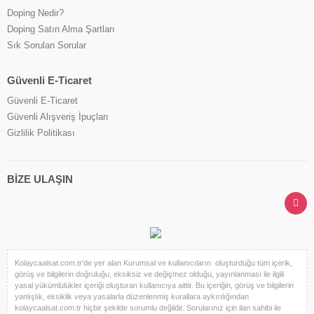
Doping Nedir?
Doping Satın Alma Şartları
Sık Sorulan Sorular
Güvenli E-Ticaret
Güvenli E-Ticaret
Güvenli Alışveriş İpuçları
Gizlilik Politikası
BİZE ULAŞIN
Kolaycaalsat.com.tr'de yer alan Kurumsal ve kullanıcıların oluşturduğu tüm içerik,
görüş ve bilgilerin doğruluğu, eksiksiz ve değişmez olduğu, yayınlanması ile ilgili
yasal yükümlülükler içeriği oluşturan kullanıcıya aittir. Bu içeriğin, görüş ve bilgilerin
yanlışlık, eksiklik veya yasalarla düzenlenmiş kurallara aykırılığından
kolaycaalsat.com.tr hiçbir şekilde sorumlu değildir. Sorularınız için ilan sahibi ile