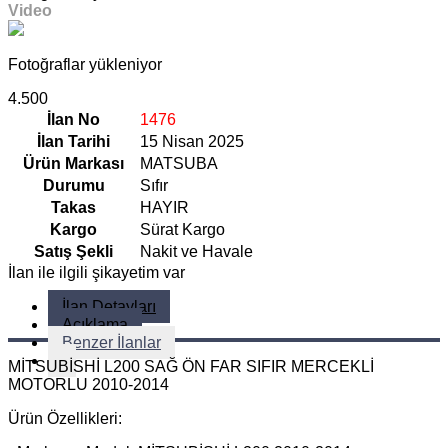
Video
Fotoğraflar yükleniyor
4.500
İlan No
1476
İlan Tarihi
15 Nisan 2025
Ürün Markası
MATSUBA
Durumu
Sıfır
Takas
HAYIR
Kargo
Sürat Kargo
Satış Şekli
Nakit ve Havale
İlan ile ilgili şikayetim var
İlan Detayları
Açıklama
Benzer İlanlar
MİTSUBİSHİ L200 SAĞ ÖN FAR SIFIR MERCEKLİ
MOTORLU 2010-2014
Ürün Özellikleri: