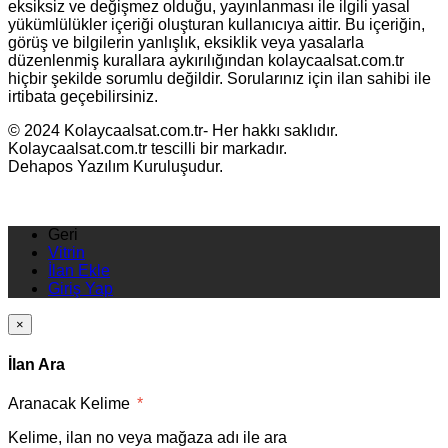
eksiksiz ve değişmez olduğu, yayınlanması ile ilgili yasal
yükümlülükler içeriği oluşturan kullanıcıya aittir. Bu içeriğin,
görüş ve bilgilerin yanlışlık, eksiklik veya yasalarla
düzenlenmiş kurallara aykırılığından kolaycaalsat.com.tr
hiçbir şekilde sorumlu değildir. Sorularınız için ilan sahibi ile
irtibata geçebilirsiniz.
© 2024 Kolaycaalsat.com.tr- Her hakkı saklıdır.
Kolaycaalsat.com.tr tescilli bir markadır.
Dehapos Yazılım Kuruluşudur.
Geri
Vitrin
İlan Ekle
Giriş Yap
×
İlan Ara
Aranacak Kelime
*
Kelime, ilan no veya mağaza adı ile ara