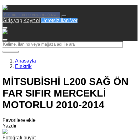
Giriş yap
Kayıt ol
Ücretsiz İlan Ver
Anasayfa
Elektrik
MİTSUBİSHİ L200 SAĞ ÖN
FAR SIFIR MERCEKLİ
MOTORLU 2010-2014
Favorilere ekle
Yazdır
Fotoğrafı büyüt