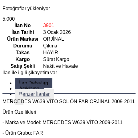
Fotoğraflar yükleniyor
5.000
İlan No
3901
İlan Tarihi
3 Ocak 2026
Ürün Markası
ORJİNAL
Durumu
Çıkma
Takas
HAYIR
Kargo
Sürat Kargo
Satış Şekli
Nakit ve Havale
İlan ile ilgili şikayetim var
İlan Detayları
Açıklama
Benzer İlanlar
MERCEDES W639 VİTO SOL ÖN FAR ORJİNAL 2009-2011
Ürün Özellikleri:
- Marka ve Model: MERCEDES W639 VİTO 2009-2011
- Ürün Grubu: FAR