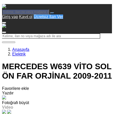
Giriş yap
Kayıt ol
Ücretsiz İlan Ver
Anasayfa
Elektrik
MERCEDES W639 VİTO SOL
ÖN FAR ORJİNAL 2009-2011
Favorilere ekle
Yazdır
Fotoğrafı büyüt
Video