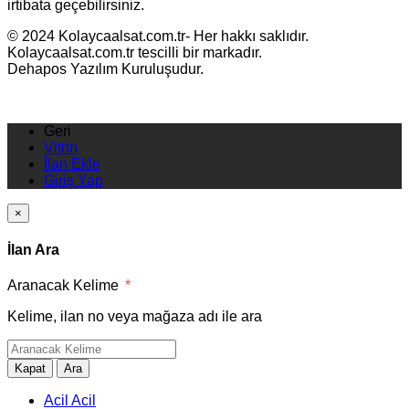
irtibata geçebilirsiniz.
© 2024 Kolaycaalsat.com.tr- Her hakkı saklıdır.
Kolaycaalsat.com.tr tescilli bir markadır.
Dehapos Yazılım Kuruluşudur.
Geri
Vitrin
İlan Ekle
Giriş Yap
×
İlan Ara
Aranacak Kelime
*
Kelime, ilan no veya mağaza adı ile ara
Kapat
Ara
Acil Acil