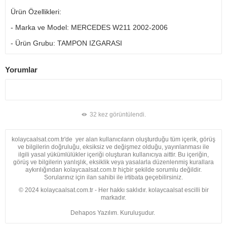
Ürün Özellikleri:
- Marka ve Model: MERCEDES W211 2002-2006
- Ürün Grubu: TAMPON IZGARASI
Yorumlar
32 kez görüntülendi.
kolaycaalsat.com.tr'de yer alan kullanıcıların oluşturduğu tüm içerik, görüş
ve bilgilerin doğruluğu, eksiksiz ve değişmez olduğu, yayınlanması ile
ilgili yasal yükümlülükler içeriği oluşturan kullanıcıya aittir. Bu içeriğin,
görüş ve bilgilerin yanlışlık, eksiklik veya yasalarla düzenlenmiş kurallara
aykırılığından kolaycaalsat.com.tr hiçbir şekilde sorumlu değildir.
Sorularınız için ilan sahibi ile irtibata geçebilirsiniz.
© 2024 kolaycaalsat.com.tr - Her hakkı saklıdır. kolaycaalsat escilli bir
markadır.
Dehapos Yazılım. Kuruluşudur.