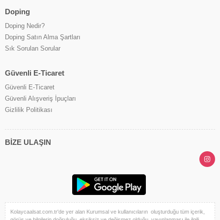
Doping
Doping Nedir?
Doping Satın Alma Şartları
Sık Sorulan Sorular
Güvenli E-Ticaret
Güvenli E-Ticaret
Güvenli Alışveriş İpuçları
Gizlilik Politikası
BİZE ULAŞIN
Kolaycaalsat.com.tr'de yer alan Kurumsal ve kullanıcıların oluşturduğu tüm içerik,
görüş ve bilgilerin doğruluğu, eksiksiz ve değişmez olduğu, yayınlanması ile ilgili