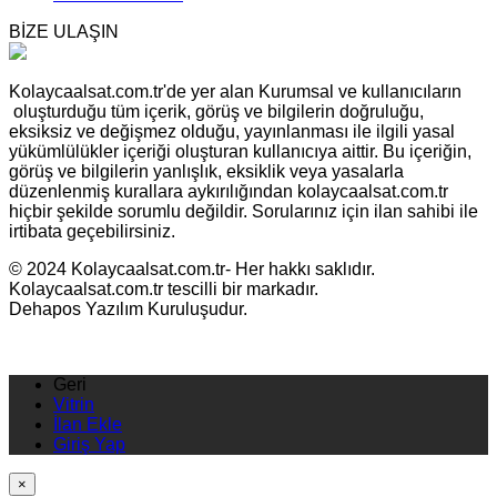
BİZE ULAŞIN
Kolaycaalsat.com.tr'de yer alan Kurumsal ve kullanıcıların
oluşturduğu tüm içerik, görüş ve bilgilerin doğruluğu,
eksiksiz ve değişmez olduğu, yayınlanması ile ilgili yasal
yükümlülükler içeriği oluşturan kullanıcıya aittir. Bu içeriğin,
görüş ve bilgilerin yanlışlık, eksiklik veya yasalarla
düzenlenmiş kurallara aykırılığından kolaycaalsat.com.tr
hiçbir şekilde sorumlu değildir. Sorularınız için ilan sahibi ile
irtibata geçebilirsiniz.
© 2024 Kolaycaalsat.com.tr- Her hakkı saklıdır.
Kolaycaalsat.com.tr tescilli bir markadır.
Dehapos Yazılım Kuruluşudur.
Geri
Vitrin
İlan Ekle
Giriş Yap
×