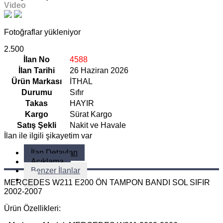
Video
Fotoğraflar yükleniyor
2.500
İlan No
4588
İlan Tarihi
26 Haziran 2026
Ürün Markası
İTHAL
Durumu
Sıfır
Takas
HAYIR
Kargo
Sürat Kargo
Satış Şekli
Nakit ve Havale
İlan ile ilgili şikayetim var
İlan Detayları
Açıklama
Benzer İlanlar
MERCEDES W211 E200 ÖN TAMPON BANDI SOL SIFIR
2002-2007
Ürün Özellikleri: