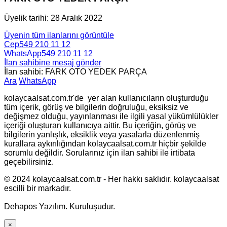
Üyelik tarihi: 28 Aralık 2022
Üyenin tüm ilanlarını görüntüle
Cep
549 210 11 12
WhatsApp
549 210 11 12
İlan sahibine mesaj gönder
İlan sahibi: FARK OTO YEDEK PARÇA
Ara
WhatsApp
kolaycaalsat.com.tr'de yer alan kullanıcıların oluşturduğu
tüm içerik, görüş ve bilgilerin doğruluğu, eksiksiz ve
değişmez olduğu, yayınlanması ile ilgili yasal yükümlülükler
içeriği oluşturan kullanıcıya aittir. Bu içeriğin, görüş ve
bilgilerin yanlışlık, eksiklik veya yasalarla düzenlenmiş
kurallara aykırılığından kolaycaalsat.com.tr hiçbir şekilde
sorumlu değildir. Sorularınız için ilan sahibi ile irtibata
geçebilirsiniz.
© 2024 kolaycaalsat.com.tr - Her hakkı saklıdır. kolaycaalsat
escilli bir markadır.
Dehapos Yazılım. Kuruluşudur.
×