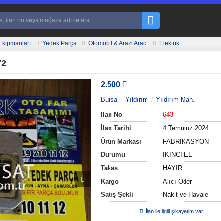
Ekipmanları
Yedek Parça
Otomobil & Arazi Aracı
Elektrik
72
2.500
Bursa
Yıldırım
Yıldırım Mah.
İlan No
643
İlan Tarihi
4 Temmuz 2024
Ürün Markası
FABRİKASYON
Durumu
İKİNCİ EL
Takas
HAYIR
Kargo
Alıcı Öder
Satış Şekli
Nakit ve Havale
İlan ile ilgili şikayetim var