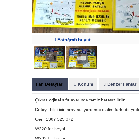
Fotoğrafı büyüt
İlan Detayları
Konum
Benzer İlanlar
Çıkma orjinal sıfır ayarında temiz hatasız ürün
Detaylı bilgi için arayınız yardımcı olalim fark oto ye
Oem 1307 329 072
W220 far beyni
W203 far beyni