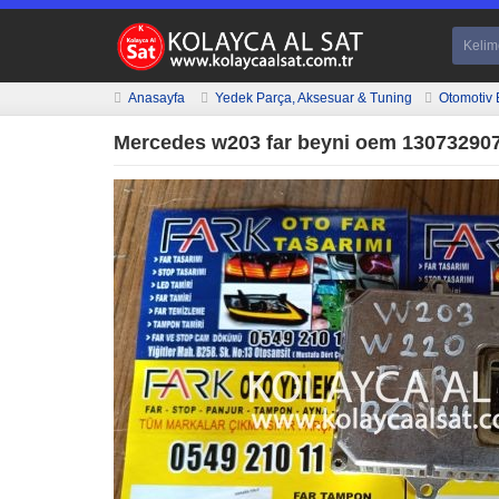
Anasayfa
Yedek Parça, Aksesuar & Tuning
Otomotiv 
Mercedes w203 far beyni oem 13073290