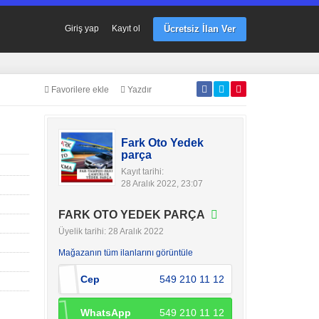
Ücretsiz İlan Ver
Giriş yap
Kayıt ol
Favorilere ekle
Yazdır
Fark Oto Yedek
parça
Kayıt tarihi:
28 Aralık 2022, 23:07
FARK OTO YEDEK PARÇA
Üyelik tarihi: 28 Aralık 2022
Mağazanın tüm ilanlarını görüntüle
Cep
549 210 11 12
WhatsApp
549 210 11 12