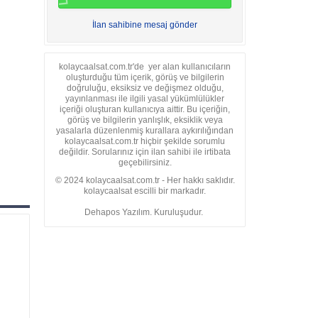
İlan sahibine mesaj gönder
kolaycaalsat.com.tr'de yer alan kullanıcıların
oluşturduğu tüm içerik, görüş ve bilgilerin
doğruluğu, eksiksiz ve değişmez olduğu,
yayınlanması ile ilgili yasal yükümlülükler
içeriği oluşturan kullanıcıya aittir. Bu içeriğin,
görüş ve bilgilerin yanlışlık, eksiklik veya
yasalarla düzenlenmiş kurallara aykırılığından
kolaycaalsat.com.tr hiçbir şekilde sorumlu
değildir. Sorularınız için ilan sahibi ile irtibata
geçebilirsiniz.
© 2024 kolaycaalsat.com.tr - Her hakkı saklıdır.
kolaycaalsat escilli bir markadır.
Dehapos Yazılım. Kuruluşudur.