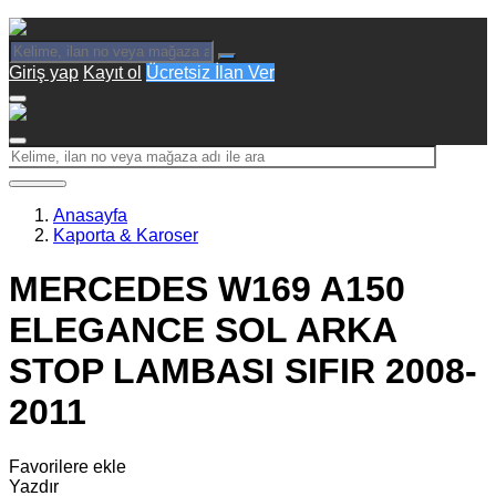
Giriş yap
Kayıt ol
Ücretsiz İlan Ver
Anasayfa
Kaporta & Karoser
MERCEDES W169 A150
ELEGANCE SOL ARKA
STOP LAMBASI SIFIR 2008-
2011
Favorilere ekle
Yazdır