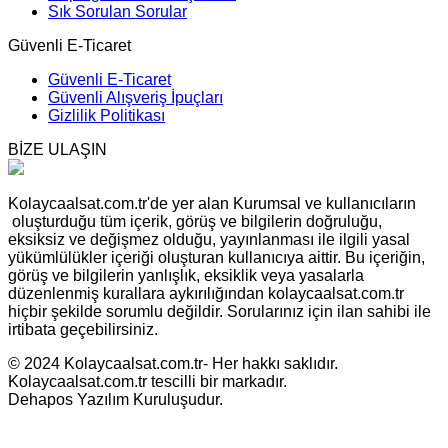
Sık Sorulan Sorular
Güvenli E-Ticaret
Güvenli E-Ticaret
Güvenli Alışveriş İpuçları
Gizlilik Politikası
BİZE ULAŞIN
Kolaycaalsat.com.tr'de yer alan Kurumsal ve kullanıcıların
oluşturduğu tüm içerik, görüş ve bilgilerin doğruluğu,
eksiksiz ve değişmez olduğu, yayınlanması ile ilgili yasal
yükümlülükler içeriği oluşturan kullanıcıya aittir. Bu içeriğin,
görüş ve bilgilerin yanlışlık, eksiklik veya yasalarla
düzenlenmiş kurallara aykırılığından kolaycaalsat.com.tr
hiçbir şekilde sorumlu değildir. Sorularınız için ilan sahibi ile
irtibata geçebilirsiniz.
© 2024 Kolaycaalsat.com.tr- Her hakkı saklıdır.
Kolaycaalsat.com.tr tescilli bir markadır.
Dehapos Yazılım Kuruluşudur.