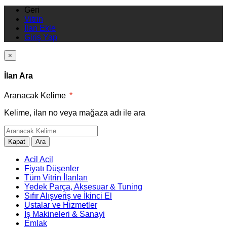
Geri
Vitrin
İlan Ekle
Giriş Yap
×
İlan Ara
Aranacak Kelime
*
Kelime, ilan no veya mağaza adı ile ara
Kapat
Ara
Acil Acil
Fiyatı Düşenler
Tüm Vitrin İlanları
Yedek Parça, Aksesuar & Tuning
Sıfır Alışveriş ve İkinci El
Ustalar ve Hizmetler
İş Makineleri & Sanayi
Emlak