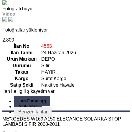
Fotoğrafı büyüt
Video
Fotoğraflar yükleniyor
2.800
İlan No
4563
İlan Tarihi
24 Haziran 2026
Ürün Markası
DEPO
Durumu
Sıfır
Takas
HAYIR
Kargo
Sürat Kargo
Satış Şekli
Nakit ve Havale
İlan ile ilgili şikayetim var
İlan Detayları
Açıklama
Benzer İlanlar
MERCEDES W169 A150 ELEGANCE SOL ARKA STOP
LAMBASI SIFIR 2008-2011