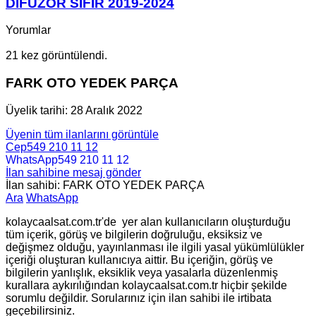
DİFÜZÖR SIFIR 2019-2024
Yorumlar
21 kez görüntülendi.
FARK OTO YEDEK PARÇA
Üyelik tarihi: 28 Aralık 2022
Üyenin tüm ilanlarını görüntüle
Cep
549 210 11 12
WhatsApp
549 210 11 12
İlan sahibine mesaj gönder
İlan sahibi: FARK OTO YEDEK PARÇA
Ara
WhatsApp
kolaycaalsat.com.tr'de yer alan kullanıcıların oluşturduğu
tüm içerik, görüş ve bilgilerin doğruluğu, eksiksiz ve
değişmez olduğu, yayınlanması ile ilgili yasal yükümlülükler
içeriği oluşturan kullanıcıya aittir. Bu içeriğin, görüş ve
bilgilerin yanlışlık, eksiklik veya yasalarla düzenlenmiş
kurallara aykırılığından kolaycaalsat.com.tr hiçbir şekilde
sorumlu değildir. Sorularınız için ilan sahibi ile irtibata
geçebilirsiniz.