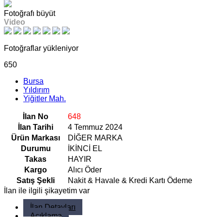
Fotoğrafı büyüt
Video
Fotoğraflar yükleniyor
650
Bursa
Yıldırım
Yiğitler Mah.
İlan No
648
İlan Tarihi
4 Temmuz 2024
Ürün Markası
DİĞER MARKA
Durumu
İKİNCİ EL
Takas
HAYIR
Kargo
Alıcı Öder
Satış Şekli
Nakit & Havale & Kredi Kartı Ödeme
İlan ile ilgili şikayetim var
İlan Detayları
Açıklama