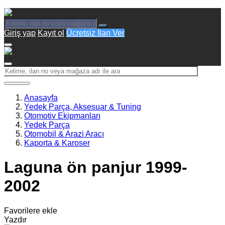
Giriş yap
Kayıt ol
Ücretsiz İlan Ver
Anasayfa
Yedek Parça, Aksesuar & Tuning
Otomotiv Ekipmanları
Yedek Parça
Otomobil & Arazi Aracı
Kaporta & Karoser
Laguna ön panjur 1999-
2002
Favorilere ekle
Yazdır