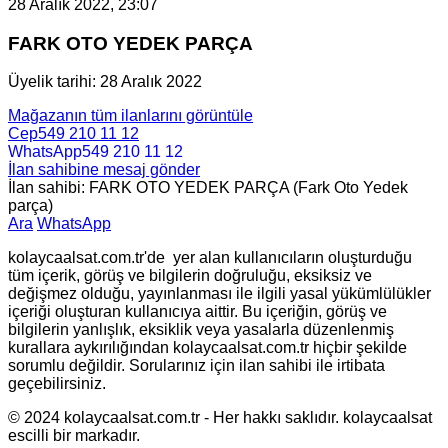
28 Aralık 2022, 23:07
FARK OTO YEDEK PARÇA
Üyelik tarihi: 28 Aralık 2022
Mağazanın tüm ilanlarını görüntüle
Cep
549 210 11 12
WhatsApp
549 210 11 12
İlan sahibine mesaj gönder
İlan sahibi: FARK OTO YEDEK PARÇA (Fark Oto Yedek
parça)
Ara
WhatsApp
kolaycaalsat.com.tr'de yer alan kullanıcıların oluşturduğu
tüm içerik, görüş ve bilgilerin doğruluğu, eksiksiz ve
değişmez olduğu, yayınlanması ile ilgili yasal yükümlülükler
içeriği oluşturan kullanıcıya aittir. Bu içeriğin, görüş ve
bilgilerin yanlışlık, eksiklik veya yasalarla düzenlenmiş
kurallara aykırılığından kolaycaalsat.com.tr hiçbir şekilde
sorumlu değildir. Sorularınız için ilan sahibi ile irtibata
geçebilirsiniz.
© 2024 kolaycaalsat.com.tr - Her hakkı saklıdır. kolaycaalsat
escilli bir markadır.