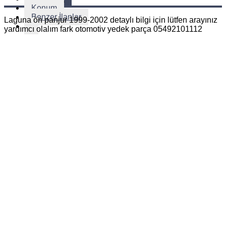
Konum
Benzer İlanlar
Laguna ön panjur 1999-2002 detaylı bilgi için lütfen arayınız
yardımcı olalım fark otomotiv yedek parça 05492101112