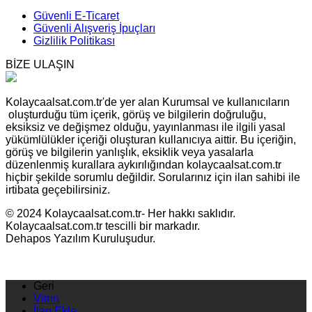
Güvenli E-Ticaret
Güvenli Alışveriş İpuçları
Gizlilik Politikası
BİZE ULAŞIN
Kolaycaalsat.com.tr'de yer alan Kurumsal ve kullanıcıların
oluşturduğu tüm içerik, görüş ve bilgilerin doğruluğu,
eksiksiz ve değişmez olduğu, yayınlanması ile ilgili yasal
yükümlülükler içeriği oluşturan kullanıcıya aittir. Bu içeriğin,
görüş ve bilgilerin yanlışlık, eksiklik veya yasalarla
düzenlenmiş kurallara aykırılığından kolaycaalsat.com.tr
hiçbir şekilde sorumlu değildir. Sorularınız için ilan sahibi ile
irtibata geçebilirsiniz.
© 2024 Kolaycaalsat.com.tr- Her hakkı saklıdır.
Kolaycaalsat.com.tr tescilli bir markadır.
Dehapos Yazılım Kuruluşudur.
Geri
Vitrin
İlan Ekle