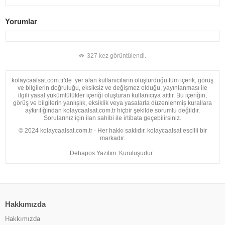
Yorumlar
327 kez görüntülendi.
kolaycaalsat.com.tr'de yer alan kullanıcıların oluşturduğu tüm içerik, görüş
ve bilgilerin doğruluğu, eksiksiz ve değişmez olduğu, yayınlanması ile
ilgili yasal yükümlülükler içeriği oluşturan kullanıcıya aittir. Bu içeriğin,
görüş ve bilgilerin yanlışlık, eksiklik veya yasalarla düzenlenmiş kurallara
aykırılığından kolaycaalsat.com.tr hiçbir şekilde sorumlu değildir.
Sorularınız için ilan sahibi ile irtibata geçebilirsiniz.
© 2024 kolaycaalsat.com.tr - Her hakkı saklıdır. kolaycaalsat escilli bir
markadır.
Dehapos Yazılım. Kuruluşudur.
Hakkımızda
Hakkımızda