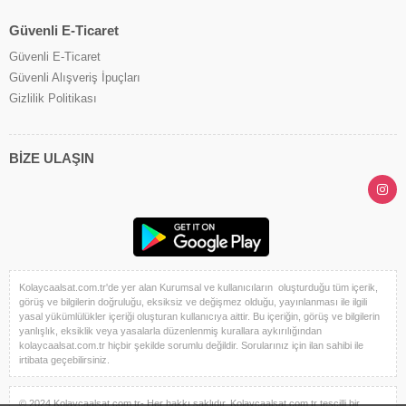
Güvenli E-Ticaret
Güvenli E-Ticaret
Güvenli Alışveriş İpuçları
Gizlilik Politikası
BİZE ULAŞIN
Kolaycaalsat.com.tr'de yer alan Kurumsal ve kullanıcıların oluşturduğu tüm içerik,
görüş ve bilgilerin doğruluğu, eksiksiz ve değişmez olduğu, yayınlanması ile ilgili
yasal yükümlülükler içeriği oluşturan kullanıcıya aittir. Bu içeriğin, görüş ve bilgilerin
yanlışlık, eksiklik veya yasalarla düzenlenmiş kurallara aykırılığından
kolaycaalsat.com.tr hiçbir şekilde sorumlu değildir. Sorularınız için ilan sahibi ile
irtibata geçebilirsiniz.
© 2024 Kolaycaalsat.com.tr- Her hakkı saklıdır. Kolaycaalsat.com.tr tescilli bir