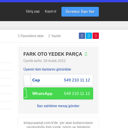
Ücretsiz İlan Ver
Giriş yap
Kayıt ol
Favorilere ekle
Yazdır
FARK OTO YEDEK PARÇA
Üyelik tarihi: 28 Aralık 2022
Üyenin tüm ilanlarını görüntüle
Cep
549 210 11 12
WhatsApp
549 210 11 12
İlan sahibine mesaj gönder
kolaycaalsat.com.tr'de yer alan kullanıcıların
oluşturduğu tüm içerik, görüş ve bilgilerin