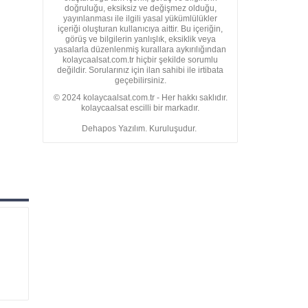
doğruluğu, eksiksiz ve değişmez olduğu,
yayınlanması ile ilgili yasal yükümlülükler
içeriği oluşturan kullanıcıya aittir. Bu içeriğin,
görüş ve bilgilerin yanlışlık, eksiklik veya
yasalarla düzenlenmiş kurallara aykırılığından
kolaycaalsat.com.tr hiçbir şekilde sorumlu
değildir. Sorularınız için ilan sahibi ile irtibata
geçebilirsiniz.
© 2024 kolaycaalsat.com.tr - Her hakkı saklıdır.
kolaycaalsat escilli bir markadır.
Dehapos Yazılım. Kuruluşudur.