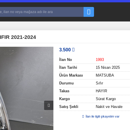
IR 2021-2024
3.500
İlan No
1993
İlan Tarihi
15 Nisan 2025
Ürün Markası
MATSUBA
Durumu
Sıfır
Takas
HAYIR
Kargo
Sürat Kargo
Satış Şekli
Nakit ve Havale
İlan ile ilgili şikayetim var