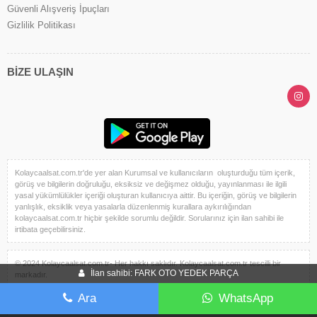
Güvenli Alışveriş İpuçları
Gizlilik Politikası
BİZE ULAŞIN
Kolaycaalsat.com.tr'de yer alan Kurumsal ve kullanıcıların oluşturduğu tüm içerik,
görüş ve bilgilerin doğruluğu, eksiksiz ve değişmez olduğu, yayınlanması ile ilgili
yasal yükümlülükler içeriği oluşturan kullanıcıya aittir. Bu içeriğin, görüş ve bilgilerin
yanlışlık, eksiklik veya yasalarla düzenlenmiş kurallara aykırılığından
kolaycaalsat.com.tr hiçbir şekilde sorumlu değildir. Sorularınız için ilan sahibi ile
irtibata geçebilirsiniz.
© 2024 Kolaycaalsat.com.tr- Her hakkı saklıdır. Kolaycaalsat.com.tr tescilli bir
İlan sahibi: FARK OTO YEDEK PARÇA
markadır.
Dehapos Yazılım Kuruluşudur.
Ara
WhatsApp