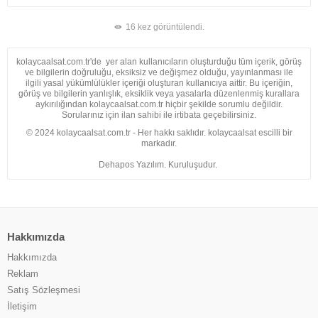
16 kez görüntülendi.
kolaycaalsat.com.tr'de yer alan kullanıcıların oluşturduğu tüm içerik, görüş
ve bilgilerin doğruluğu, eksiksiz ve değişmez olduğu, yayınlanması ile
ilgili yasal yükümlülükler içeriği oluşturan kullanıcıya aittir. Bu içeriğin,
görüş ve bilgilerin yanlışlık, eksiklik veya yasalarla düzenlenmiş kurallara
aykırılığından kolaycaalsat.com.tr hiçbir şekilde sorumlu değildir.
Sorularınız için ilan sahibi ile irtibata geçebilirsiniz.
© 2024 kolaycaalsat.com.tr - Her hakkı saklıdır. kolaycaalsat escilli bir
markadır.
Dehapos Yazılım. Kuruluşudur.
Hakkımızda
Hakkımızda
Reklam
Satış Sözleşmesi
İletişim