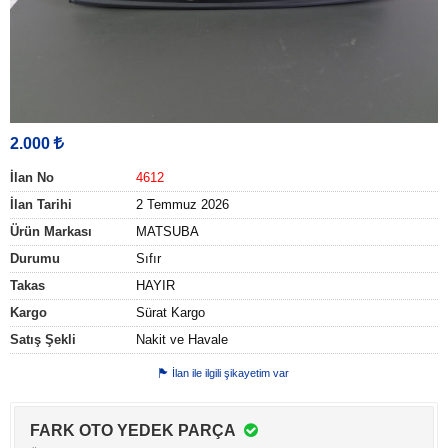
2.000
İlan No
4612
İlan Tarihi
2 Temmuz 2026
Ürün Markası
MATSUBA
Durumu
Sıfır
Takas
HAYIR
Kargo
Sürat Kargo
Satış Şekli
Nakit ve Havale
İlan ile ilgili şikayetim var
FARK OTO YEDEK PARÇA