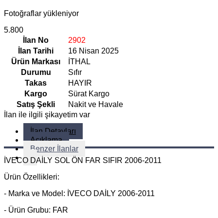
Fotoğraflar yükleniyor
5.800
İlan No
2902
İlan Tarihi
16 Nisan 2025
Ürün Markası
İTHAL
Durumu
Sıfır
Takas
HAYIR
Kargo
Sürat Kargo
Satış Şekli
Nakit ve Havale
İlan ile ilgili şikayetim var
İlan Detayları
Açıklama
Benzer İlanlar
İVECO DAİLY SOL ÖN FAR SIFIR 2006-2011
Ürün Özellikleri:
- Marka ve Model: İVECO DAİLY 2006-2011
- Ürün Grubu: FAR