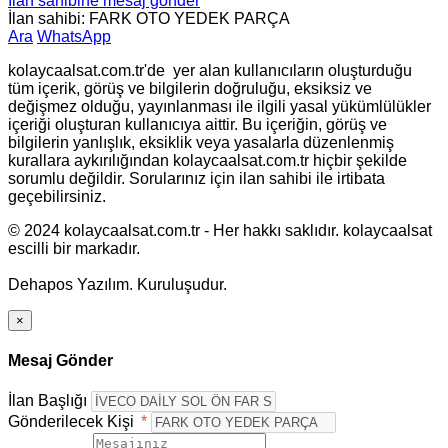
İlan sahibine mesaj gönder
İlan sahibi: FARK OTO YEDEK PARÇA
Ara
WhatsApp
kolaycaalsat.com.tr'de yer alan kullanıcıların oluşturduğu
tüm içerik, görüş ve bilgilerin doğruluğu, eksiksiz ve
değişmez olduğu, yayınlanması ile ilgili yasal yükümlülükler
içeriği oluşturan kullanıcıya aittir. Bu içeriğin, görüş ve
bilgilerin yanlışlık, eksiklik veya yasalarla düzenlenmiş
kurallara aykırılığından kolaycaalsat.com.tr hiçbir şekilde
sorumlu değildir. Sorularınız için ilan sahibi ile irtibata
geçebilirsiniz.
© 2024 kolaycaalsat.com.tr - Her hakkı saklıdır. kolaycaalsat
escilli bir markadır.
Dehapos Yazılım. Kuruluşudur.
×
Mesaj Gönder
İlan Başlığı
Gönderilecek Kişi
*