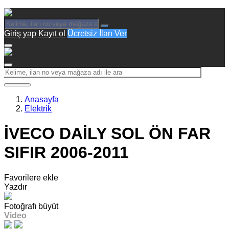
Giriş yap
Kayıt ol
Ücretsiz İlan Ver
Anasayfa
Elektrik
İVECO DAİLY SOL ÖN FAR
SIFIR 2006-2011
Favorilere ekle
Yazdır
Fotoğrafı büyüt
Video