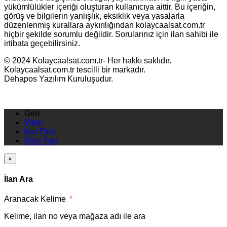
yükümlülükler içeriği oluşturan kullanıcıya aittir. Bu içeriğin,
görüş ve bilgilerin yanlışlık, eksiklik veya yasalarla
düzenlenmiş kurallara aykırılığından kolaycaalsat.com.tr
hiçbir şekilde sorumlu değildir. Sorularınız için ilan sahibi ile
irtibata geçebilirsiniz.
© 2024 Kolaycaalsat.com.tr- Her hakkı saklıdır.
Kolaycaalsat.com.tr tescilli bir markadır.
Dehapos Yazılım Kuruluşudur.
Geri
Vitrin
İlan Ekle
Giriş Yap
×
İlan Ara
Aranacak Kelime
*
Kelime, ilan no veya mağaza adı ile ara