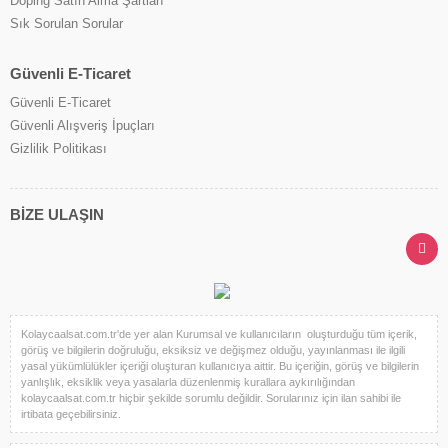
Doping Satın Alma Şartları
Sık Sorulan Sorular
Güvenli E-Ticaret
Güvenli E-Ticaret
Güvenli Alışveriş İpuçları
Gizlilik Politikası
BİZE ULAŞIN
Kolaycaalsat.com.tr'de yer alan Kurumsal ve kullanıcıların oluşturduğu tüm içerik,
görüş ve bilgilerin doğruluğu, eksiksiz ve değişmez olduğu, yayınlanması ile ilgili
yasal yükümlülükler içeriği oluşturan kullanıcıya aittir. Bu içeriğin, görüş ve bilgilerin
yanlışlık, eksiklik veya yasalarla düzenlenmiş kurallara aykırılığından
kolaycaalsat.com.tr hiçbir şekilde sorumlu değildir. Sorularınız için ilan sahibi ile
irtibata geçebilirsiniz.