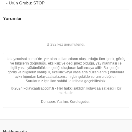
- Ürün Grubu: STOP
Yorumlar
282 kez görüntülendi.
kolaycaalsat.com.tr'de yer alan kullanıcıların oluşturduğu tüm içerik, görüş
ve bilgilerin doğruluğu, eksiksiz ve değişmez olduğu, yayınlanması ile
ilgili yasal yükümlülükler içeriği oluşturan kullanıcıya aittir. Bu içeriğin,
görüş ve bilgilerin yanlışlık, eksiklik veya yasalarla düzenlenmiş kurallara
aykırılığından kolaycaalsat.com.tr hiçbir şekilde sorumlu değildir.
Sorularınız için ilan sahibi ile irtibata geçebilirsiniz.
© 2024 kolaycaalsat.com.tr - Her hakkı saklıdır. kolaycaalsat escilli bir
markadır.
Dehapos Yazılım. Kuruluşudur.
Hakkımızda