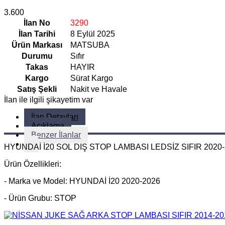
3.600
İlan No
3290
İlan Tarihi
8 Eylül 2025
Ürün Markası
MATSUBA
Durumu
Sıfır
Takas
HAYIR
Kargo
Sürat Kargo
Satış Şekli
Nakit ve Havale
İlan ile ilgili şikayetim var
İlan Detayları
Açıklama
Benzer İlanlar
HYUNDAİ İ20 SOL DIŞ STOP LAMBASI LEDSİZ SIFIR 2020
Ürün Özellikleri:
- Marka ve Model: HYUNDAİ İ20 2020-2026
- Ürün Grubu: STOP