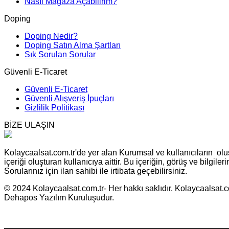
Nasıl Mağaza Açabilirim?
Doping
Doping Nedir?
Doping Satın Alma Şartları
Sık Sorulan Sorular
Güvenli E-Ticaret
Güvenli E-Ticaret
Güvenli Alışveriş İpuçları
Gizlilik Politikası
BİZE ULAŞIN
Kolaycaalsat.com.tr'de yer alan Kurumsal ve kullanıcıların oluş
içeriği oluşturan kullanıcıya aittir. Bu içeriğin, görüş ve bilgil
Sorularınız için ilan sahibi ile irtibata geçebilirsiniz.
© 2024 Kolaycaalsat.com.tr- Her hakkı saklıdır. Kolaycaalsat.com
Dehapos Yazılım Kuruluşudur.