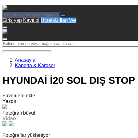
Giriş yap
Kayıt ol
Ücretsiz İlan Ver
Anasayfa
Kaporta & Karoser
HYUNDAİ İ20 SOL DIŞ STOP 
Favorilere ekle
Yazdır
Fotoğrafı büyüt
Video
Fotoğraflar yükleniyor