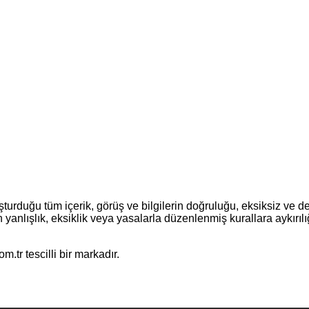
turduğu tüm içerik, görüş ve bilgilerin doğruluğu, eksiksiz ve d
erin yanlışlık, eksiklik veya yasalarla düzenlenmiş kurallara aykır
.tr tescilli bir markadır.