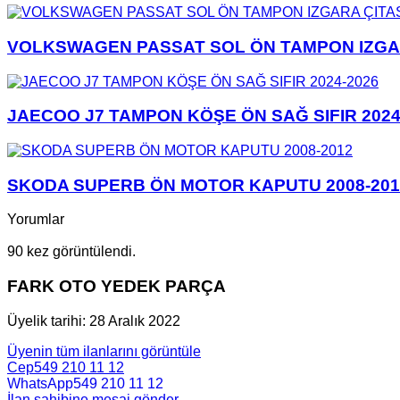
VOLKSWAGEN PASSAT SOL ÖN TAMPON IZGARA
JAECOO J7 TAMPON KÖŞE ÖN SAĞ SIFIR 2024
SKODA SUPERB ÖN MOTOR KAPUTU 2008-201
Yorumlar
90 kez görüntülendi.
FARK OTO YEDEK PARÇA
Üyelik tarihi: 28 Aralık 2022
Üyenin tüm ilanlarını görüntüle
Cep
549 210 11 12
WhatsApp
549 210 11 12
İlan sahibine mesaj gönder