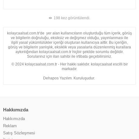
198 kez görüntülendi.
kolaycaalsat.com.tr'de yer alan kullanıcıların oluşturduğu tüm içerik, görüş
ve bilgilerin doğruluğu, eksiksiz ve değişmez olduğu, yayınlanması ile
ilgili yasal yükümlülükler içeriği oluşturan kullanıcıya aittir. Bu içeriğin,
görüş ve bilgilerin yanlışlık, eksiklik veya yasalarla düzenlenmiş kurallara
aykırılığından kolaycaalsat.com.tr hiçbir şekilde sorumlu değildir.
Sorularınız için ilan sahibi ile irtibata geçebilirsiniz.
© 2024 kolaycaalsat.com.tr - Her hakkı saklıdır. kolaycaalsat escilli bir
markadır.
Dehapos Yazılım. Kuruluşudur.
Hakkımızda
Hakkımızda
Reklam
Satış Sözleşmesi