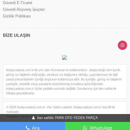
Güvenli E-Ticaret
Güvenli Alışveriş İpuçları
Gizlilik Politikası
BİZE ULAŞIN
Kolaycaalsat.com.tr'de yer alan Kurumsal ve kullanıcıların oluşturduğu tüm içerik,
görüş ve bilgilerin doğruluğu, eksiksiz ve değişmez olduğu, yayınlanması ile ilgili
yasal yükümlülükler içeriği oluşturan kullanıcıya aittir. Bu içeriğin, görüş ve bilgilerin
yanlışlık, eksiklik veya yasalarla düzenlenmiş kurallara aykırılığından
kolaycaalsat.com.tr hiçbir şekilde sorumlu değildir. Sorularınız için ilan sahibi ile
irtibata geçebilirsiniz.
© 2024 Kolaycaalsat.com.tr- Her hakkı saklıdır. Kolaycaalsat.com.tr tescilli bir
markadır.
Dehapos Yazılım Kuruluşudur.
İlan sahibi: FARK OTO YEDEK PARÇA
Ara
WhatsApp