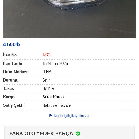
4.600
İlan No
1471
İlan Tarihi
15 Nisan 2025
Ürün Markası
İTHAL
Durumu
Sıfır
Takas
HAYIR
Kargo
Sürat Kargo
Satış Şekli
Nakit ve Havale
İlan ile ilgili şikayetim var
FARK OTO YEDEK PARÇA