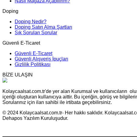
Nasıl Mağaza Açabilirim?
Doping
Doping Nedir?
Doping Satın Alma Şartları
Sık Sorulan Sorular
Güvenli E-Ticaret
Güvenli E-Ticaret
Güvenli Alışveriş İpuçları
Gizlilik Politikası
BİZE ULAŞIN
Kolaycaalsat.com.tr'de yer alan Kurumsal ve kullanıcıların oluş
içeriği oluşturan kullanıcıya aittir. Bu içeriğin, görüş ve bilgil
Sorularınız için ilan sahibi ile irtibata geçebilirsiniz.
© 2024 Kolaycaalsat.com.tr- Her hakkı saklıdır. Kolaycaalsat.com
Dehapos Yazılım Kuruluşudur.