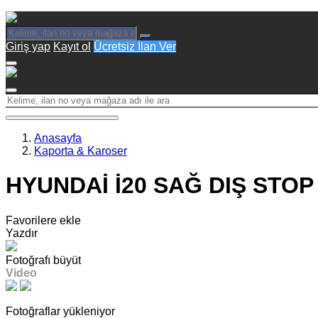
Giriş yap
Kayıt ol
Ücretsiz İlan Ver
Anasayfa
Kaporta & Karoser
HYUNDAİ İ20 SAĞ DIŞ STOP 
Favorilere ekle
Yazdır
Fotoğrafı büyüt
Video
Fotoğraflar yükleniyor