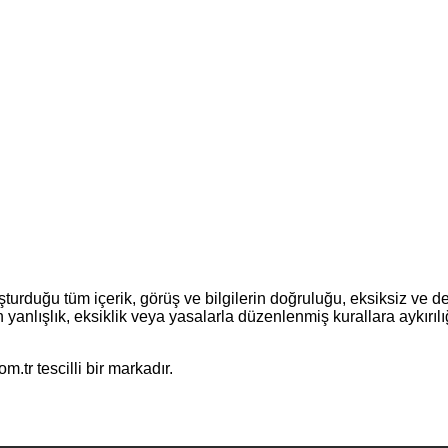
turduğu tüm içerik, görüş ve bilgilerin doğruluğu, eksiksiz ve d
erin yanlışlık, eksiklik veya yasalarla düzenlenmiş kurallara aykır
.tr tescilli bir markadır.