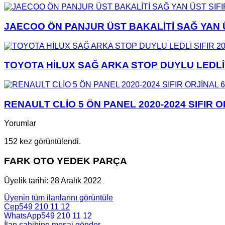
JAECOO ÖN PANJUR ÜST BAKALİTİ SAĞ YAN ÜS
TOYOTA HİLUX SAĞ ARKA STOP DUYLU LEDLİ S
RENAULT CLİO 5 ÖN PANEL 2020-2024 SIFIR 
Yorumlar
152 kez görüntülendi.
FARK OTO YEDEK PARÇA
Üyelik tarihi: 28 Aralık 2022
Üyenin tüm ilanlarını görüntüle
Cep
549 210 11 12
WhatsApp
549 210 11 12
İlan sahibine mesaj gönder