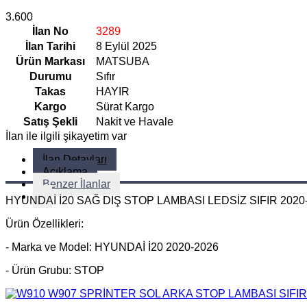
3.600
İlan No
3289
İlan Tarihi
8 Eylül 2025
Ürün Markası
MATSUBA
Durumu
Sıfır
Takas
HAYIR
Kargo
Sürat Kargo
Satış Şekli
Nakit ve Havale
İlan ile ilgili şikayetim var
İlan Detayları
Açıklama
Benzer İlanlar
HYUNDAİ İ20 SAĞ DIŞ STOP LAMBASI LEDSİZ SIFIR 2020
Ürün Özellikleri:
- Marka ve Model: HYUNDAİ İ20 2020-2026
- Ürün Grubu: STOP