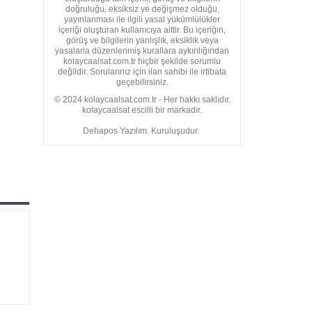
doğruluğu, eksiksiz ve değişmez olduğu,
yayınlanması ile ilgili yasal yükümlülükler
içeriği oluşturan kullanıcıya aittir. Bu içeriğin,
görüş ve bilgilerin yanlışlık, eksiklik veya
yasalarla düzenlenmiş kurallara aykırılığından
kolaycaalsat.com.tr hiçbir şekilde sorumlu
değildir. Sorularınız için ilan sahibi ile irtibata
geçebilirsiniz.
© 2024 kolaycaalsat.com.tr - Her hakkı saklıdır.
kolaycaalsat escilli bir markadır.
Dehapos Yazılım. Kuruluşudur.