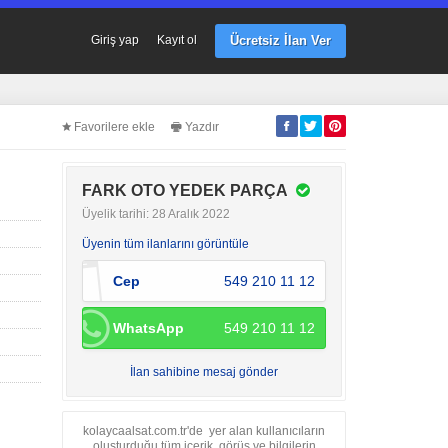
Ücretsiz İlan Ver
Giriş yap
Kayıt ol
Favorilere ekle
Yazdır
FARK OTO YEDEK PARÇA
Üyelik tarihi: 28 Aralık 2022
Üyenin tüm ilanlarını görüntüle
Cep
549 210 11 12
WhatsApp
549 210 11 12
İlan sahibine mesaj gönder
kolaycaalsat.com.tr'de yer alan kullanıcıların
oluşturduğu tüm içerik, görüş ve bilgilerin