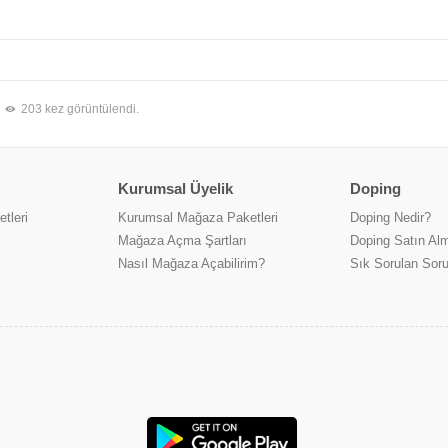
203 kez görüntülendi.
Kurumsal Üyelik
Doping
tleri
Kurumsal Mağaza Paketleri
Doping Nedir?
Mağaza Açma Şartları
Doping Satın Alm
Nasıl Mağaza Açabilirim?
Sık Sorulan Soru