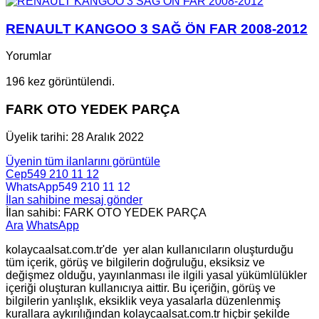
RENAULT KANGOO 3 SAĞ ÖN FAR 2008-2012
Yorumlar
196 kez görüntülendi.
FARK OTO YEDEK PARÇA
Üyelik tarihi: 28 Aralık 2022
Üyenin tüm ilanlarını görüntüle
Cep
549 210 11 12
WhatsApp
549 210 11 12
İlan sahibine mesaj gönder
İlan sahibi: FARK OTO YEDEK PARÇA
Ara
WhatsApp
kolaycaalsat.com.tr'de yer alan kullanıcıların oluşturduğu
tüm içerik, görüş ve bilgilerin doğruluğu, eksiksiz ve
değişmez olduğu, yayınlanması ile ilgili yasal yükümlülükler
içeriği oluşturan kullanıcıya aittir. Bu içeriğin, görüş ve
bilgilerin yanlışlık, eksiklik veya yasalarla düzenlenmiş
kurallara aykırılığından kolaycaalsat.com.tr hiçbir şekilde