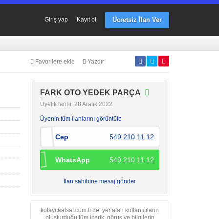
Ücretsiz İlan Ver
Giriş yap
Kayıt ol
Favorilere ekle
Yazdır
FARK OTO YEDEK PARÇA
Üyelik tarihi: 28 Aralık 2022
Üyenin tüm ilanlarını görüntüle
Cep
549 210 11 12
WhatsApp
549 210 11 12
İlan sahibine mesaj gönder
kolaycaalsat.com.tr'de yer alan kullanıcıların
oluşturduğu tüm içerik, görüş ve bilgilerin