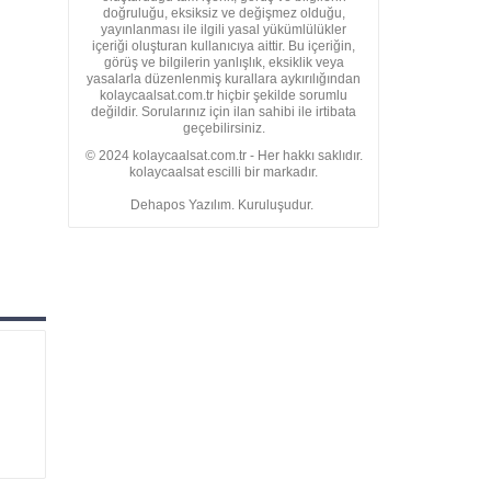
doğruluğu, eksiksiz ve değişmez olduğu,
yayınlanması ile ilgili yasal yükümlülükler
içeriği oluşturan kullanıcıya aittir. Bu içeriğin,
görüş ve bilgilerin yanlışlık, eksiklik veya
yasalarla düzenlenmiş kurallara aykırılığından
kolaycaalsat.com.tr hiçbir şekilde sorumlu
değildir. Sorularınız için ilan sahibi ile irtibata
geçebilirsiniz.
© 2024 kolaycaalsat.com.tr - Her hakkı saklıdır.
kolaycaalsat escilli bir markadır.
Dehapos Yazılım. Kuruluşudur.