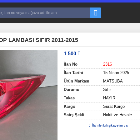
 LAMBASI SIFIR 2011-2015
1.500
İlan No
2316
İlan Tarihi
15 Nisan 2025
Ürün Markası
MATSUBA
Durumu
Sıfır
Takas
HAYIR
Kargo
Sürat Kargo
Satış Şekli
Nakit ve Havale
İlan ile ilgili şikayetim var