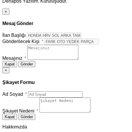
Dehapos Yazılım. Kuruluşudur.
×
Mesaj Gönder
İlan Başlığı
Gönderilecek Kişi
*
Mesajınız
*
Kapat
Gönder
×
Şikayet Formu
Ad Soyad
*
Şikayet Nedeni
*
Kapat
Gönder
Hakkımızda