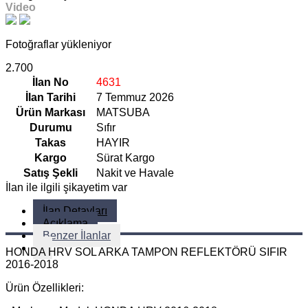
Video
Fotoğraflar yükleniyor
2.700
İlan No
4631
İlan Tarihi
7 Temmuz 2026
Ürün Markası
MATSUBA
Durumu
Sıfır
Takas
HAYIR
Kargo
Sürat Kargo
Satış Şekli
Nakit ve Havale
İlan ile ilgili şikayetim var
İlan Detayları
Açıklama
Benzer İlanlar
HONDA HRV SOL ARKA TAMPON REFLEKTÖRÜ SIFIR
2016-2018
Ürün Özellikleri: