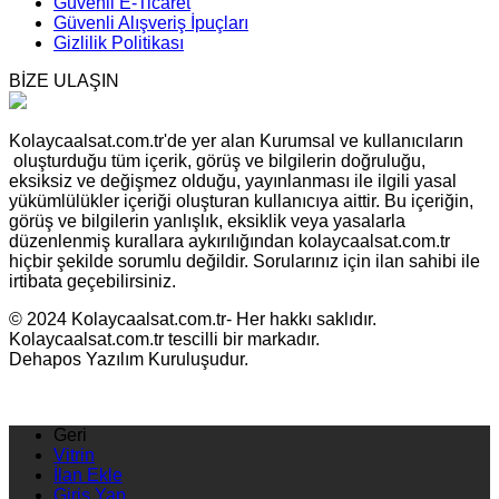
Güvenli E-Ticaret
Güvenli Alışveriş İpuçları
Gizlilik Politikası
BİZE ULAŞIN
Kolaycaalsat.com.tr'de yer alan Kurumsal ve kullanıcıların
oluşturduğu tüm içerik, görüş ve bilgilerin doğruluğu,
eksiksiz ve değişmez olduğu, yayınlanması ile ilgili yasal
yükümlülükler içeriği oluşturan kullanıcıya aittir. Bu içeriğin,
görüş ve bilgilerin yanlışlık, eksiklik veya yasalarla
düzenlenmiş kurallara aykırılığından kolaycaalsat.com.tr
hiçbir şekilde sorumlu değildir. Sorularınız için ilan sahibi ile
irtibata geçebilirsiniz.
© 2024 Kolaycaalsat.com.tr- Her hakkı saklıdır.
Kolaycaalsat.com.tr tescilli bir markadır.
Dehapos Yazılım Kuruluşudur.
Geri
Vitrin
İlan Ekle
Giriş Yap