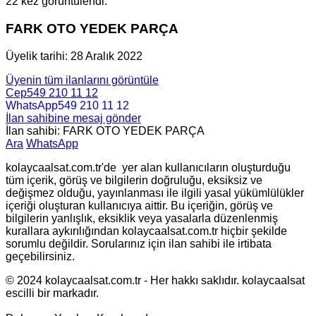
22 kez görüntülendi.
FARK OTO YEDEK PARÇA
Üyelik tarihi: 28 Aralık 2022
Üyenin tüm ilanlarını görüntüle
Cep
549 210 11 12
WhatsApp
549 210 11 12
İlan sahibine mesaj gönder
İlan sahibi: FARK OTO YEDEK PARÇA
Ara
WhatsApp
kolaycaalsat.com.tr'de yer alan kullanıcıların oluşturduğu
tüm içerik, görüş ve bilgilerin doğruluğu, eksiksiz ve
değişmez olduğu, yayınlanması ile ilgili yasal yükümlülükler
içeriği oluşturan kullanıcıya aittir. Bu içeriğin, görüş ve
bilgilerin yanlışlık, eksiklik veya yasalarla düzenlenmiş
kurallara aykırılığından kolaycaalsat.com.tr hiçbir şekilde
sorumlu değildir. Sorularınız için ilan sahibi ile irtibata
geçebilirsiniz.
© 2024 kolaycaalsat.com.tr - Her hakkı saklıdır. kolaycaalsat
escilli bir markadır.