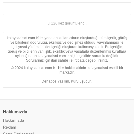
126 kez görüntülendi.
kolaycaalsat.com.tr'de yer alan kullanıcıların oluşturduğu tüm içerik, görüş
ve bilgilerin doğruluğu, eksiksiz ve değişmez olduğu, yayınlanması ile
ilgili yasal yükümlülükler içeriği oluşturan kullanıcıya aittir. Bu içeriğin,
görüş ve bilgilerin yanlışlık, eksiklik veya yasalarla düzenlenmiş kurallara
aykırılığından kolaycaalsat.com.tr hiçbir şekilde sorumlu değildir.
Sorularınız için ilan sahibi ile irtibata geçebilirsiniz.
© 2024 kolaycaalsat.com.tr - Her hakkı saklıdır. kolaycaalsat escilli bir
markadır.
Dehapos Yazılım. Kuruluşudur.
Hakkımızda
Hakkımızda
Reklam