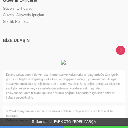
Güvenli E-Ticaret
Güvenli E-Ticaret
Güvenli Alışveriş İpuçları
Gizlilik Politikası
BİZE ULAŞIN
Kolaycaalsat.com.tr'de yer alan Kurumsal ve kullanıcıların oluşturduğu tüm içerik,
görüş ve bilgilerin doğruluğu, eksiksiz ve değişmez olduğu, yayınlanması ile ilgili
yasal yükümlülükler içeriği oluşturan kullanıcıya aittir. Bu içeriğin, görüş ve bilgilerin
yanlışlık, eksiklik veya yasalarla düzenlenmiş kurallara aykırılığından
kolaycaalsat.com.tr hiçbir şekilde sorumlu değildir. Sorularınız için ilan sahibi ile
irtibata geçebilirsiniz.
© 2024 Kolaycaalsat.com.tr- Her hakkı saklıdır. Kolaycaalsat.com.tr tescilli bir
markadır.
Dehapos Yazılım Kuruluşudur.
İlan sahibi: FARK OTO YEDEK PARÇA